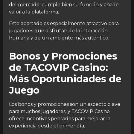
del mercado, cumple bien su función y añade
valor a la plataforma.
Este apartado es especialmente atractivo para
jugadores que disfrutan de la interacción
humana y de un ambiente más auténtico.
Bonos y Promociones
de TACOVIP Casino:
Más Oportunidades de
Juego
Los bonos y promociones son un aspecto clave
para muchos jugadores, y TACOVIP Casino
ofrece incentivos pensados para mejorar la
experiencia desde el primer día.