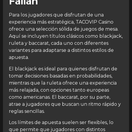
Fallan
Para los jugadores que disfrutan de una
experiencia más estratégica, TACOVIP Casino
ofrece una selección sólida de juegos de mesa.
Aquí se incluyen títulos clásicos como blackjack,
ruleta y baccarat, cada uno con diferentes
variantes para adaptarse a distintos estilos de
apuesta.
El blackjack es ideal para quienes disfrutan de
tomar decisiones basadas en probabilidades,
mientras que la ruleta ofrece una experiencia
más relajada, con opciones tanto europeas
como americanas. El baccarat, por su parte,
atrae a jugadores que buscan un ritmo rápido y
reglas sencillas.
Los límites de apuesta suelen ser flexibles, lo
que permite que jugadores con distintos