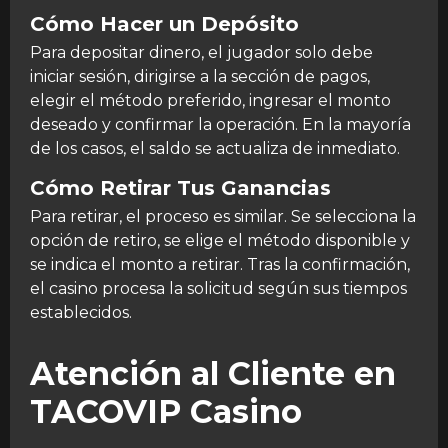
Cómo Hacer un Depósito
Para depositar dinero, el jugador solo debe
iniciar sesión, dirigirse a la sección de pagos,
elegir el método preferido, ingresar el monto
deseado y confirmar la operación. En la mayoría
de los casos, el saldo se actualiza de inmediato.
Cómo Retirar Tus Ganancias
Para retirar, el proceso es similar. Se selecciona la
opción de retiro, se elige el método disponible y
se indica el monto a retirar. Tras la confirmación,
el casino procesa la solicitud según sus tiempos
establecidos.
Atención al Cliente en
TACOVIP Casino