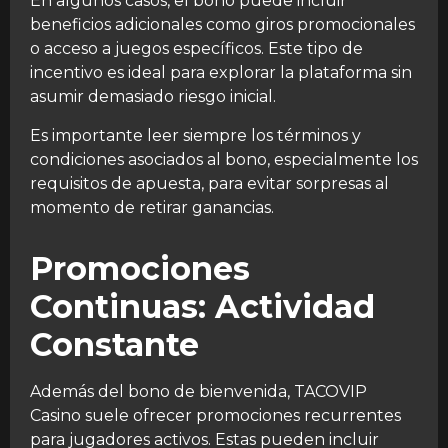
En algunos casos, el bono puede incluir
beneficios adicionales como giros promocionales
o acceso a juegos específicos. Este tipo de
incentivo es ideal para explorar la plataforma sin
asumir demasiado riesgo inicial.
Es importante leer siempre los términos y
condiciones asociados al bono, especialmente los
requisitos de apuesta, para evitar sorpresas al
momento de retirar ganancias.
Promociones
Continuas: Actividad
Constante
Además del bono de bienvenida, TACOVIP
Casino suele ofrecer promociones recurrentes
para jugadores activos. Estas pueden incluir