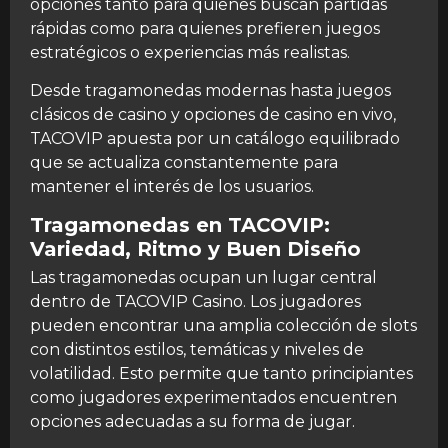
opciones tanto para quienes buscan partidas
rápidas como para quienes prefieren juegos
estratégicos o experiencias más realistas.
Desde tragamonedas modernas hasta juegos
clásicos de casino y opciones de casino en vivo,
TACOVIP apuesta por un catálogo equilibrado
que se actualiza constantemente para
mantener el interés de los usuarios.
Tragamonedas en TACOVIP:
Variedad, Ritmo y Buen Diseño
Las tragamonedas ocupan un lugar central
dentro de TACOVIP Casino. Los jugadores
pueden encontrar una amplia colección de slots
con distintos estilos, temáticas y niveles de
volatilidad. Esto permite que tanto principiantes
como jugadores experimentados encuentren
opciones adecuadas a su forma de jugar.