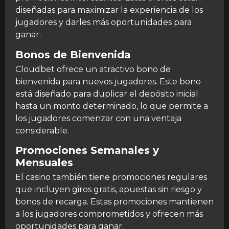
diseñadas para maximizar la experiencia de los
jugadores y darles más oportunidades para
ganar.
Bonos de Bienvenida
Cloudbet ofrece un atractivo bono de
bienvenida para nuevos jugadores. Este bono
está diseñado para duplicar el depósito inicial
hasta un monto determinado, lo que permite a
los jugadores comenzar con una ventaja
considerable.
Promociones Semanales y
Mensuales
El casino también tiene promociones regulares
que incluyen giros gratis, apuestas sin riesgo y
bonos de recarga. Estas promociones mantienen
a los jugadores comprometidos y ofrecen más
oportunidades para ganar.