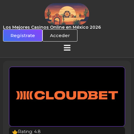
Los Mejores Casinos Online en México 2026
Regístrate
Acceder
Rating: 4.8