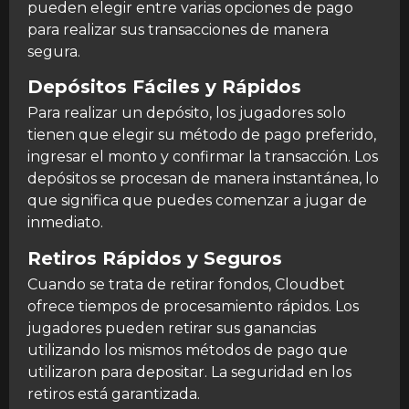
pueden elegir entre varias opciones de pago
para realizar sus transacciones de manera
segura.
Depósitos Fáciles y Rápidos
Para realizar un depósito, los jugadores solo
tienen que elegir su método de pago preferido,
ingresar el monto y confirmar la transacción. Los
depósitos se procesan de manera instantánea, lo
que significa que puedes comenzar a jugar de
inmediato.
Retiros Rápidos y Seguros
Cuando se trata de retirar fondos, Cloudbet
ofrece tiempos de procesamiento rápidos. Los
jugadores pueden retirar sus ganancias
utilizando los mismos métodos de pago que
utilizaron para depositar. La seguridad en los
retiros está garantizada.