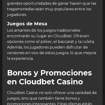
grandes oportunidades de ganar hacen que las
tragamonedas sean muy populares entre los
jugadores.
Juegos de Mesa
Los amantes de los juegos tradicionales
encontrarán su lugar en Cloudbet. Ofrecen
opciones como el póker, el baccarat y la ruleta.
Además, los jugadores pueden disfrutar de
versiones en vivo de estos juegos, lo que mejora
la experiencia.
Bonos y Promociones
en Cloudbet Casino
Cloudbet Casino no solo ofrece una variedad de
juegos, sino que también tiene bonos y
promociones interesantes. Estas ofertas están