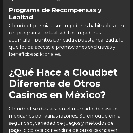
Programa de Recompensas y
Lealtad
Cloudbet premia a sus jugadores habituales con
un programa de lealtad. Los jugadores
acumulan puntos por cada apuesta realizada, lo
que les da acceso a promociones exclusivas y
beneficios adicionales.
¿Qué Hace a Cloudbet
Diferente de Otros
Casinos en México?
Cloudbet se destaca en el mercado de casinos
mexicanos por varias razones. Su enfoque en la
seguridad, variedad de juegos y métodos de
pago lo coloca por encima de otros casinos en