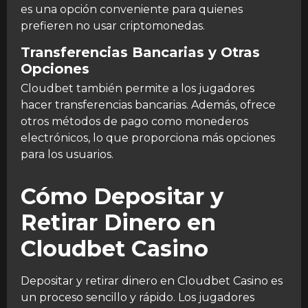
es una opción conveniente para quienes
prefieren no usar criptomonedas.
Transferencias Bancarias y Otras
Opciones
Cloudbet también permite a los jugadores
hacer transferencias bancarias. Además, ofrece
otros métodos de pago como monederos
electrónicos, lo que proporciona más opciones
para los usuarios.
Cómo Depositar y
Retirar Dinero en
Cloudbet Casino
Depositar y retirar dinero en Cloudbet Casino es
un proceso sencillo y rápido. Los jugadores