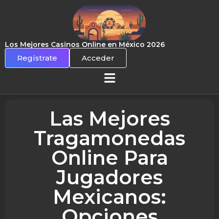
Los Mejores Casinos Online en México 2026
Regístrate
Acceder
Las Mejores
Tragamonedas
Online Para
Jugadores
Mexicanos:
Opciones