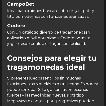
CampoBet
Ideal para quienes buscan slots con jackpots y
títulos modernos con funciones avanzadas.
Codere
Con un catálogo diverso de tragamonedas y
aplicación móvil optimizada, Codere permite
jugar desde cualquier lugar con facilidad.
Consejos para elegir tu
tragamonedas ideal
Si prefieres juegos sencillos sin muchas
funciones, una slot clásica o una como
Starburst
puede ser ideal. Si te gustan las emociones
fuertes y las mecánicas nuevas, slots tipo
Megaways o con jackpots progresivos pueden