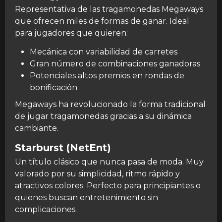
Representativa de las tragamonedas Megaways
que ofrecen miles de formas de ganar. Ideal
para jugadores que quieren:
Mecánica con variabilidad de carretes
Gran número de combinaciones ganadoras
Potenciales altos premios en rondas de
bonificación
Megaways ha revolucionado la forma tradicional
de jugar tragamonedas gracias a su dinámica
cambiante.
Starburst (NetEnt)
Un título clásico que nunca pasa de moda. Muy
valorado por su simplicidad, ritmo rápido y
atractivos colores. Perfecto para principiantes o
quienes buscan entretenimiento sin
complicaciones.