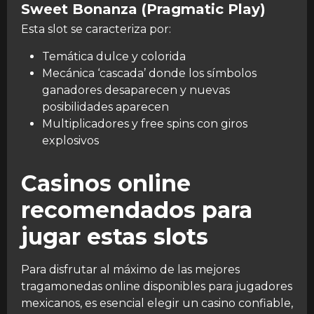
Sweet Bonanza (Pragmatic Play)
Esta slot se caracteriza por:
Temática dulce y colorida
Mecánica ‘cascada’ donde los símbolos
ganadores desaparecen y nuevas
posibilidades aparecen
Multiplicadores y free spins con giros
explosivos
Casinos online
recomendados para
jugar estas slots
Para disfrutar al máximo de las mejores
tragamonedas online disponibles para jugadores
mexicanos, es esencial elegir un casino confiable,