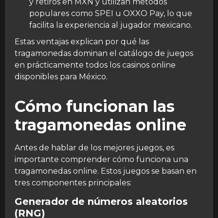
y retiros en MXN y utilizan métodos
populares como SPEI u OXXO Pay, lo que
facilita la experiencia al jugador mexicano.
Estas ventajas explican por qué las
tragamonedas dominan el catálogo de juegos
en prácticamente todos los casinos online
disponibles para México.
Cómo funcionan las
tragamonedas online
Antes de hablar de los mejores juegos, es
importante comprender cómo funciona una
tragamonedas online. Estos juegos se basan en
tres componentes principales:
Generador de números aleatorios
(RNG)