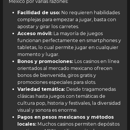
México por varias razones:
Facilidad de uso:
No requieren habilidades
complejas para empezar a jugar, basta con
apostar y girar los carretes.
Acceso móvil:
La mayoría de juegos
funcionan perfectamente en smartphones y
tabletas, lo cual permite jugar en cualquier
momento y lugar.
Bonos y promociones:
Los casinos en línea
orientados al mercado mexicano ofrecen
bonos de bienvenida, giros gratis y
promociones especiales para slots.
Variedad temática:
Desde tragamonedas
clásicas hasta juegos con temáticas de
cultura pop, historia y festivales, la diversidad
visual y sonora es enorme.
Pagos en pesos mexicanos y métodos
locales:
Muchos casinos permiten depósitos