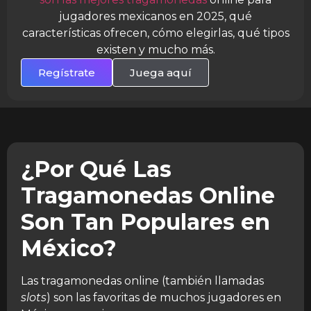
jugadores mexicanos en 2025, qué
características ofrecen, cómo elegirlas, qué tipos
existen y mucho más.
Regístrate
Juega aquí
¿Por Qué Las
Tragamonedas Online
Son Tan Populares en
México?
Las tragamonedas online (también llamadas
slots
) son las favoritas de muchos jugadores en