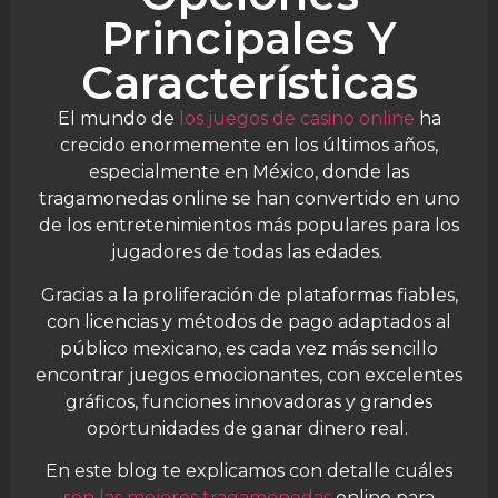
Principales Y
Características
El mundo de
los juegos de casino online
ha
crecido enormemente en los últimos años,
especialmente en México, donde las
tragamonedas online se han convertido en uno
de los entretenimientos más populares para los
jugadores de todas las edades.
Gracias a la proliferación de plataformas fiables,
con licencias y métodos de pago adaptados al
público mexicano, es cada vez más sencillo
encontrar juegos emocionantes, con excelentes
gráficos, funciones innovadoras y grandes
oportunidades de ganar dinero real.
En este blog te explicamos con detalle cuáles
son las mejores tragamonedas
online para