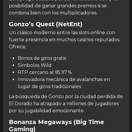
posibilidad de ganar grandes premios si se
combina bien con los multiplicadores.
Gonzo’s Quest (NetEnt)
Un clásico moderno entre las slots online con
fuerte presencia en muchos casinos reputados.
Ofrece:
Bonos de giros gratis
Símbolos Wild
RTP cercano al 95.97 %
Innovadora mecánica de avalanchas en
lugar de giros tradicionales
La búsqueda de Gonzo por la ciudad perdida de
El Dorado ha atrapado a millones de jugadores
por su jugabilidad emocionante.
Bonanza Megaways (Big Time
Gaming)