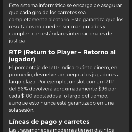
Este sistema informático se encarga de asegurar
que cada giro de los carretes sea
completamente aleatorio. Esto garantiza que los
resultados no pueden ser manipulados y
cumplen con estándares internacionales de
justicia.
RTP (Return to Player – Retorno al
jugador)
El porcentaje de RTP indica cuánto dinero, en
promedio, devuelve un juego a los jugadores a
largo plazo. Por ejemplo, un slot con un RTP
del 96 % devolverá aproximadamente $96 por
cada $100 apostados a lo largo del tiempo,
aunque esto nunca está garantizado en una
sola sesión.
Líneas de pago y carretes
Las tragamonedas modernas tienen distintos