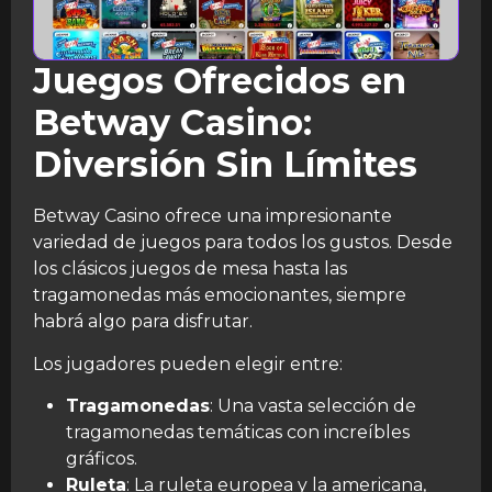
Juegos Ofrecidos en
Betway Casino:
Diversión Sin Límites
Betway Casino ofrece una impresionante
variedad de juegos para todos los gustos. Desde
los clásicos juegos de mesa hasta las
tragamonedas más emocionantes, siempre
habrá algo para disfrutar.
Los jugadores pueden elegir entre:
Tragamonedas
: Una vasta selección de
tragamonedas temáticas con increíbles
gráficos.
Ruleta
: La ruleta europea y la americana,