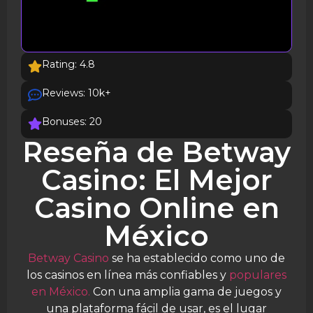
Rating: 4.8
Reviews: 10k+
Bonuses: 20
Reseña de Betway
Casino: El Mejor
Casino Online en
México
Betway Casino
se ha establecido como uno de
los casinos en línea más confiables y
populares
en México.
Con una amplia gama de juegos y
una plataforma fácil de usar, es el lugar