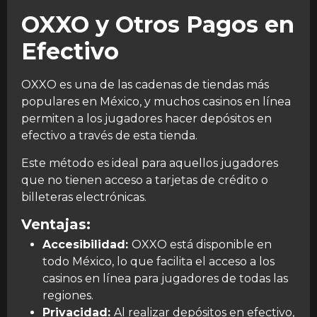
OXXO y Otros Pagos en
Efectivo
OXXO es una de las cadenas de tiendas más
populares en México, y muchos casinos en línea
permiten a los jugadores hacer depósitos en
efectivo a través de esta tienda.
Este método es ideal para aquellos jugadores
que no tienen acceso a tarjetas de crédito o
billeteras electrónicas.
Ventajas:
Accesibilidad:
OXXO está disponible en
todo México, lo que facilita el acceso a los
casinos en línea para jugadores de todas las
regiones.
Privacidad:
Al realizar depósitos en efectivo,