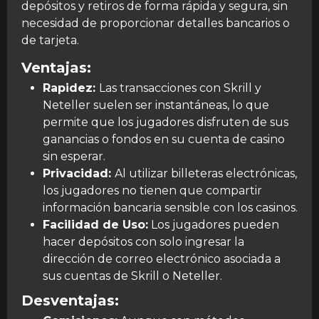
depósitos y retiros de forma rápida y segura, sin
necesidad de proporcionar detalles bancarios o
de tarjeta.
Ventajas:
Rapidez:
Las transacciones con Skrill y
Neteller suelen ser instantáneas, lo que
permite que los jugadores disfruten de sus
ganancias o fondos en su cuenta de casino
sin esperar.
Privacidad:
Al utilizar billeteras electrónicas,
los jugadores no tienen que compartir
información bancaria sensible con los casinos.
Facilidad de Uso:
Los jugadores pueden
hacer depósitos con solo ingresar la
dirección de correo electrónico asociada a
sus cuentas de Skrill o Neteller.
Desventajas: