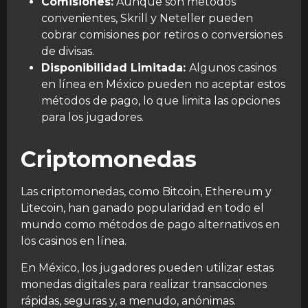
Comisiones:
Aunque son métodos
convenientes, Skrill y Neteller pueden
cobrar comisiones por retiros o conversiones
de divisas.
Disponibilidad Limitada:
Algunos casinos
en línea en México pueden no aceptar estos
métodos de pago, lo que limita las opciones
para los jugadores.
Criptomonedas
Las criptomonedas, como Bitcoin, Ethereum y
Litecoin, han ganado popularidad en todo el
mundo como métodos de pago alternativos en
los casinos en línea.
En México, los jugadores pueden utilizar estas
monedas digitales para realizar transacciones
rápidas, seguras y, a menudo, anónimas.