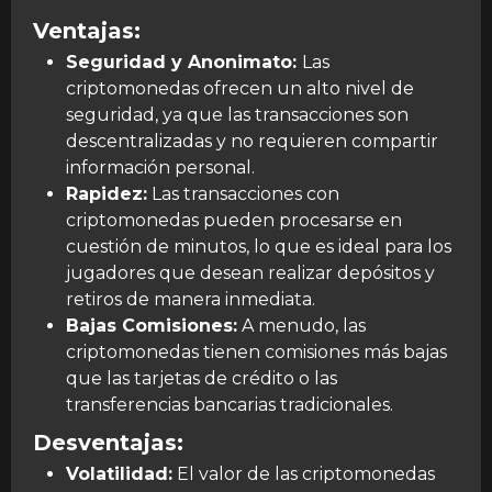
Ventajas:
Seguridad y Anonimato:
Las
criptomonedas ofrecen un alto nivel de
seguridad, ya que las transacciones son
descentralizadas y no requieren compartir
información personal.
Rapidez:
Las transacciones con
criptomonedas pueden procesarse en
cuestión de minutos, lo que es ideal para los
jugadores que desean realizar depósitos y
retiros de manera inmediata.
Bajas Comisiones:
A menudo, las
criptomonedas tienen comisiones más bajas
que las tarjetas de crédito o las
transferencias bancarias tradicionales.
Desventajas:
Volatilidad:
El valor de las criptomonedas