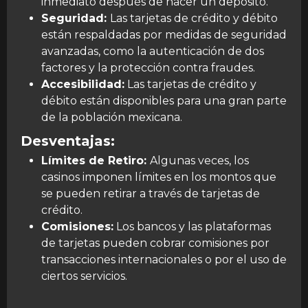
inmediato después de hacer un depósito.
Seguridad:
Las tarjetas de crédito y débito
están respaldadas por medidas de seguridad
avanzadas, como la autenticación de dos
factores y la protección contra fraudes.
Accesibilidad:
Las tarjetas de crédito y
débito están disponibles para una gran parte
de la población mexicana.
Desventajas:
Límites de Retiro:
Algunas veces, los
casinos imponen límites en los montos que
se pueden retirar a través de tarjetas de
crédito.
Comisiones:
Los bancos y las plataformas
de tarjetas pueden cobrar comisiones por
transacciones internacionales o por el uso de
ciertos servicios.