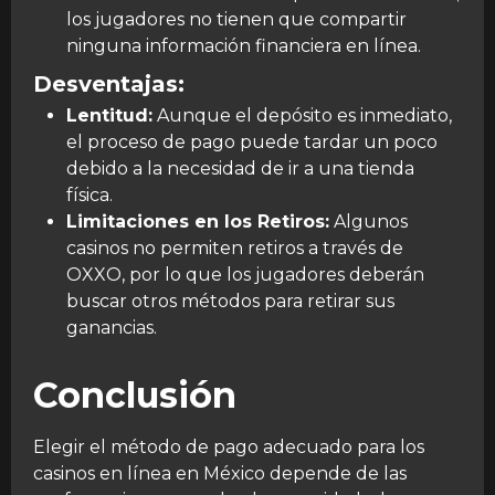
los jugadores no tienen que compartir
ninguna información financiera en línea.
Desventajas:
Lentitud:
Aunque el depósito es inmediato,
el proceso de pago puede tardar un poco
debido a la necesidad de ir a una tienda
física.
Limitaciones en los Retiros:
Algunos
casinos no permiten retiros a través de
OXXO, por lo que los jugadores deberán
buscar otros métodos para retirar sus
ganancias.
Conclusión
Elegir el método de pago adecuado para los
casinos en línea en México depende de las