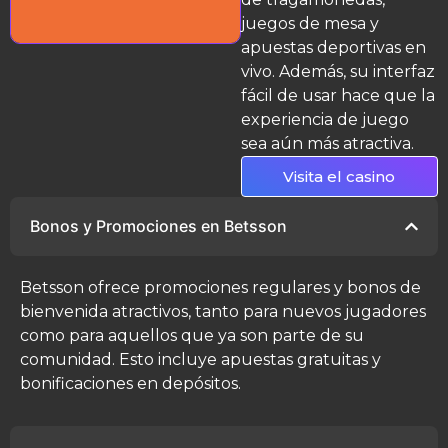
juegos de mesa y
apuestas deportivas en
vivo. Además, su interfaz
fácil de usar hace que la
experiencia de juego
sea aún más atractiva.
Visita el casino
Bonos y Promociones en Betsson
Betsson ofrece promociones regulares y bonos de
bienvenida atractivos, tanto para nuevos jugadores
como para aquellos que ya son parte de su
comunidad. Esto incluye apuestas gratuitas y
bonificaciones en depósitos.