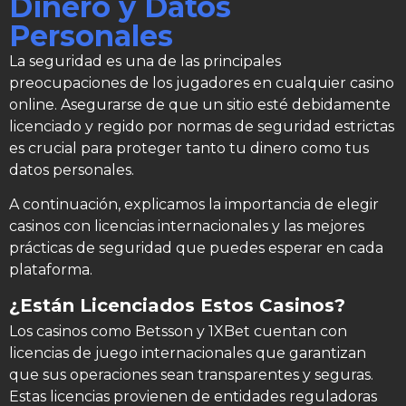
Dinero y Datos
Personales
La seguridad es una de las principales
preocupaciones de los jugadores en cualquier casino
online. Asegurarse de que un sitio esté debidamente
licenciado y regido por normas de seguridad estrictas
es crucial para proteger tanto tu dinero como tus
datos personales.
A continuación, explicamos la importancia de elegir
casinos con licencias internacionales y las mejores
prácticas de seguridad que puedes esperar en cada
plataforma.
¿Están Licenciados Estos Casinos?
Los casinos como Betsson y 1XBet cuentan con
licencias de juego internacionales que garantizan
que sus operaciones sean transparentes y seguras.
Estas licencias provienen de entidades reguladoras