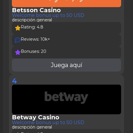
Betsson Casino
Welcome bonus up to 50 USD
descripción general
Rating: 4.8
Reviews: 10k+
Bonuses: 20
Juega aquí
4
Betway Casino
Welcome bonus up to 50 USD
descripción general