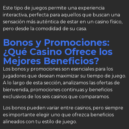
Este tipo de juegos permite una experiencia
interactiva, perfecta para aquellos que buscan una
sensación más auténtica de estar en un casino físico,
pero desde la comodidad de su casa.
Bonos y Promociones:
¿Qué Casino Ofrece los
Mejores Beneficios?
Los bonos y promociones son esenciales para los
jugadores que desean maximizar su tiempo de juego.
A lo largo de esta sección, analizamos las ofertas de
bienvenida, promociones continuas y beneficios
exclusivos de los seis casinos que comparamos.
Los bonos pueden variar entre casinos, pero siempre
es importante elegir uno que ofrezca beneficios
alineados con tu estilo de juego.