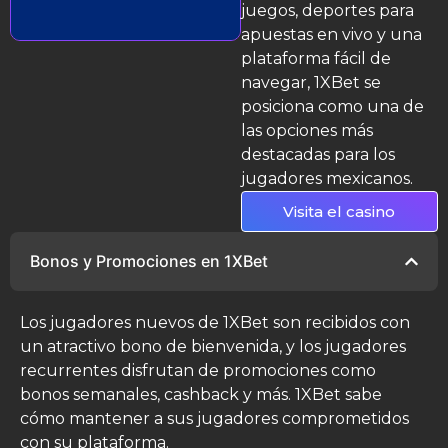
juegos, deportes para
apuestas en vivo y una
plataforma fácil de
navegar, 1XBet se
posiciona como una de
las opciones más
destacadas para los
jugadores mexicanos.
Visita el casino
Bonos y Promociones en 1XBet
Los jugadores nuevos de 1XBet son recibidos con
un atractivo bono de bienvenida, y los jugadores
recurrentes disfrutan de promociones como
bonos semanales, cashback y más. 1XBet sabe
cómo mantener a sus jugadores comprometidos
con su plataforma.