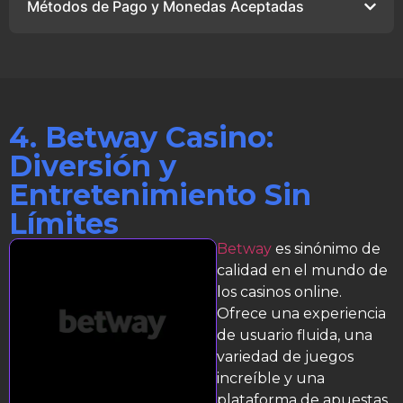
Métodos de Pago y Monedas Aceptadas
4. Betway Casino:
Diversión y
Entretenimiento Sin
Límites
Betway
es sinónimo de
calidad en el mundo de
los casinos online.
Ofrece una experiencia
de usuario fluida, una
variedad de juegos
increíble y una
plataforma de apuestas