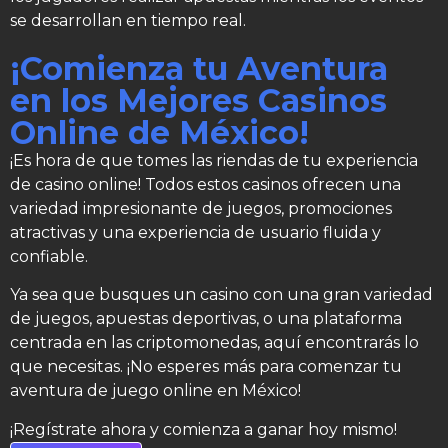
se desarrollan en tiempo real.
¡Comienza tu Aventura
en los Mejores Casinos
Online de México!
¡Es hora de que tomes las riendas de tu experiencia
de casino online! Todos estos casinos ofrecen una
variedad impresionante de juegos, promociones
atractivas y una experiencia de usuario fluida y
confiable.
Ya sea que busques un casino con una gran variedad
de juegos, apuestas deportivas, o una plataforma
centrada en las criptomonedas, aquí encontrarás lo
que necesitas. ¡No esperes más para comenzar tu
aventura de juego online en México!
¡Regístrate ahora y comienza a ganar hoy mismo!