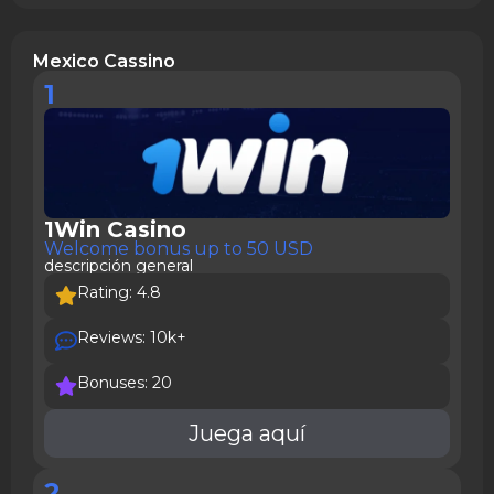
Mexico Cassino
1
1Win Casino
Welcome bonus up to 50 USD
descripción general
Rating: 4.8
Reviews: 10k+
Bonuses: 20
Juega aquí
2