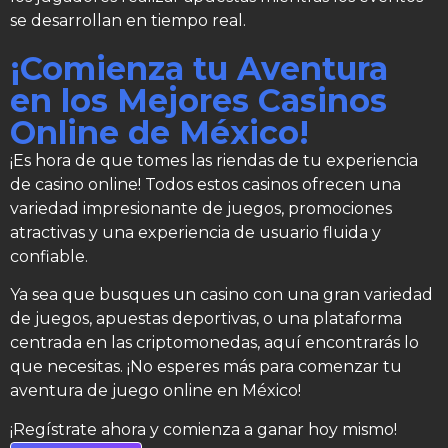
se desarrollan en tiempo real.
¡Comienza tu Aventura
en los Mejores Casinos
Online de México!
¡Es hora de que tomes las riendas de tu experiencia
de casino online! Todos estos casinos ofrecen una
variedad impresionante de juegos, promociones
atractivas y una experiencia de usuario fluida y
confiable.
Ya sea que busques un casino con una gran variedad
de juegos, apuestas deportivas, o una plataforma
centrada en las criptomonedas, aquí encontrarás lo
que necesitas. ¡No esperes más para comenzar tu
aventura de juego online en México!
¡Regístrate ahora y comienza a ganar hoy mismo!