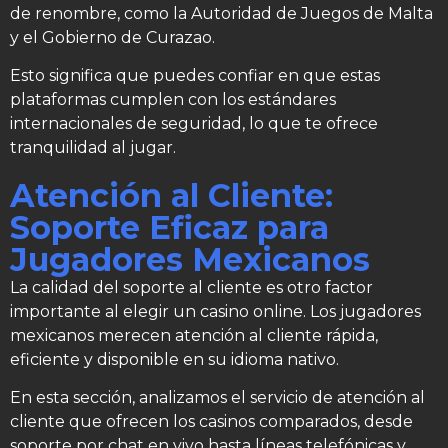
de renombre, como la Autoridad de Juegos de Malta
y el Gobierno de Curazao.
Esto significa que puedes confiar en que estas
plataformas cumplen con los estándares
internacionales de seguridad, lo que te ofrece
tranquilidad al jugar.
Atención al Cliente:
Soporte Eficaz para
Jugadores Mexicanos
La calidad del soporte al cliente es otro factor
importante al elegir un casino online. Los jugadores
mexicanos merecen atención al cliente rápida,
eficiente y disponible en su idioma nativo.
En esta sección, analizamos el servicio de atención al
cliente que ofrecen los casinos comparados, desde
soporte por chat en vivo hasta líneas telefónicas y