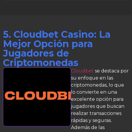
5. Cloudbet Casino: La
Mejor Opción para
Jugadores de
Criptomonedas
Cloudbet
se destaca por
su enfoque en las
criptomonedas, lo que
lo convierte en una
excelente opción para
jugadores que buscan
realizar transacciones
rápidas y seguras.
Además de las