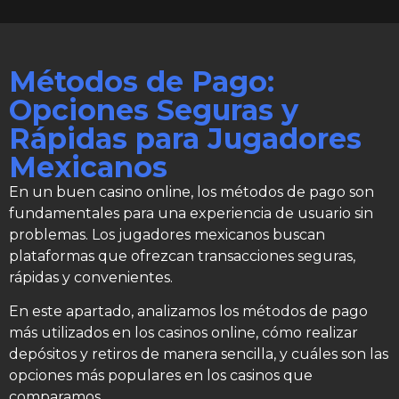
Métodos de Pago:
Opciones Seguras y
Rápidas para Jugadores
Mexicanos
En un buen casino online, los métodos de pago son
fundamentales para una experiencia de usuario sin
problemas. Los jugadores mexicanos buscan
plataformas que ofrezcan transacciones seguras,
rápidas y convenientes.
En este apartado, analizamos los métodos de pago
más utilizados en los casinos online, cómo realizar
depósitos y retiros de manera sencilla, y cuáles son las
opciones más populares en los casinos que
comparamos.