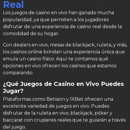
Real
Los juegos de casino en vivo han ganado mucha
popularidad, ya que permiten a los jugadores
disfrutar de una experiencia de casino real desde la
comodidad de su hogar.
Con dealers en vivo, mesas de blackjack, ruleta, y más,
los casinos online brindan una experiencia única que
emula un casino físico. Aquí te contamos qué
opciones en vivo ofrecen los casinos que estamos
comparando.
¿Qué Juegos de Casino en Vivo Puedes
Jugar?
Plataformas como Betsson y 1XBet ofrecen una
excelente variedad de juegos en vivo. Puedes
disfrutar de la ruleta en vivo, blackjack, póker y
baccarat con crupieres reales que te guiarán a través
del juego.