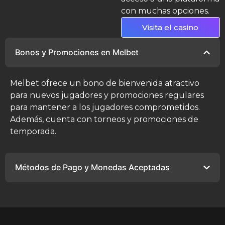
con muchas opciones.
Visita el casino
Bonos y Promociones en Melbet
Melbet ofrece un bono de bienvenida atractivo
para nuevos jugadores y promociones regulares
para mantener a los jugadores comprometidos.
Además, cuenta con torneos y promociones de
temporada.
Métodos de Pago y Monedas Aceptadas