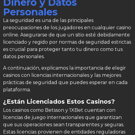
Dinero y Datos
Personales
La seguridad es una de las principales
preocupaciones de los jugadores en cualquier casino
online. Asegurarse de que un sitio esté debidamente
licenciado y regido por normas de seguridad estrictas
es crucial para proteger tanto tu dinero como tus
datos personales.
A continuación, explicamos la importancia de elegir
casinos con licencias internacionales y las mejores
prácticas de seguridad que puedes esperar en cada
plataforma.
¿Están Licenciados Estos Casinos?
Los casinos como Betsson y 1XBet cuentan con
licencias de juego internacionales que garantizan
que sus operaciones sean transparentes y seguras.
Estas licencias provienen de entidades reguladoras