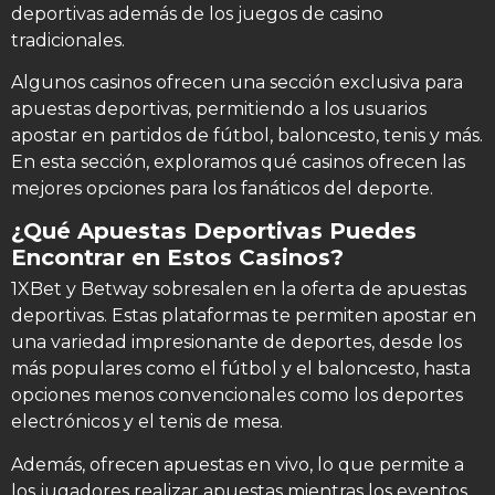
deportivas además de los juegos de casino
tradicionales.
Algunos casinos ofrecen una sección exclusiva para
apuestas deportivas, permitiendo a los usuarios
apostar en partidos de fútbol, baloncesto, tenis y más.
En esta sección, exploramos qué casinos ofrecen las
mejores opciones para los fanáticos del deporte.
¿Qué Apuestas Deportivas Puedes
Encontrar en Estos Casinos?
1XBet y Betway sobresalen en la oferta de apuestas
deportivas. Estas plataformas te permiten apostar en
una variedad impresionante de deportes, desde los
más populares como el fútbol y el baloncesto, hasta
opciones menos convencionales como los deportes
electrónicos y el tenis de mesa.
Además, ofrecen apuestas en vivo, lo que permite a
los jugadores realizar apuestas mientras los eventos