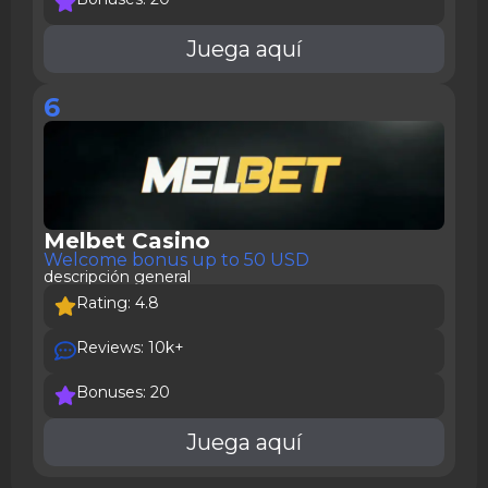
Juega aquí
6
Melbet Casino
Welcome bonus up to 50 USD
descripción general
Rating: 4.8
Reviews: 10k+
Bonuses: 20
Juega aquí