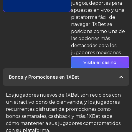
juegos, deportes para
apuestas en vivo y una
plataforma fácil de
navegar, 1XBet se
posiciona como una de
las opciones más
destacadas para los
jugadores mexicanos.
Visita el casino
Bonos y Promociones en 1XBet
Los jugadores nuevos de 1XBet son recibidos con
un atractivo bono de bienvenida, y los jugadores
recurrentes disfrutan de promociones como
bonos semanales, cashback y más. 1XBet sabe
cómo mantener a sus jugadores comprometidos
con su plataforma.