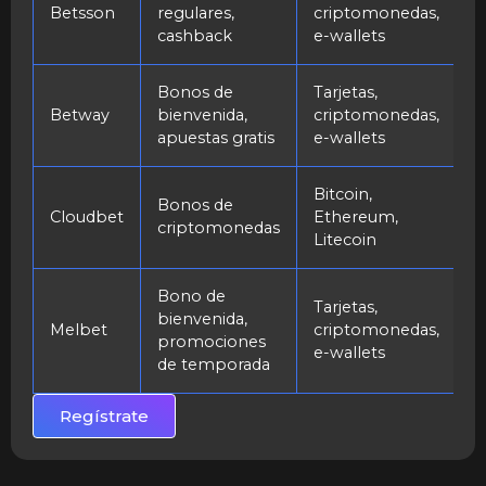
M
Betsson
regulares,
criptomonedas,
E
cashback
e-wallets
Bonos de
Tarjetas,
M
Betway
bienvenida,
criptomonedas,
E
apuestas gratis
e-wallets
Bitcoin,
Bonos de
B
Cloudbet
Ethereum,
criptomonedas
M
Litecoin
Bono de
Tarjetas,
bienvenida,
M
Melbet
criptomonedas,
promociones
E
e-wallets
de temporada
Regístrate