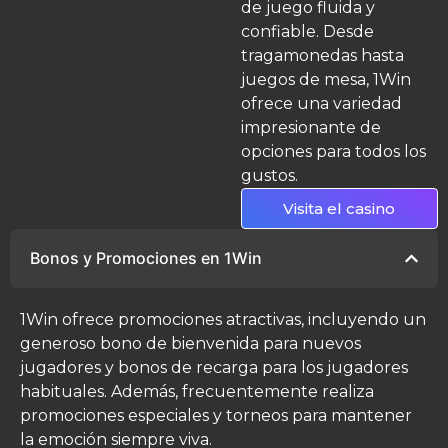
de juego fluida y
confiable. Desde
tragamonedas hasta
juegos de mesa, 1Win
ofrece una variedad
impresionante de
opciones para todos los
gustos.
Visita el casino
Bonos y Promociones en 1Win
1Win ofrece promociones atractivas, incluyendo un
generoso bono de bienvenida para nuevos
jugadores y bonos de recarga para los jugadores
habituales. Además, frecuentemente realiza
promociones especiales y torneos para mantener
la emoción siempre viva.