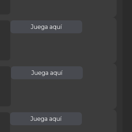
Juega aquí
Juega aquí
Juega aquí