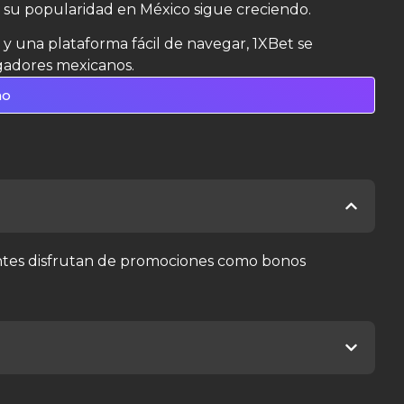
 y su popularidad en México sigue creciendo.
 y una plataforma fácil de navegar, 1XBet se
gadores mexicanos.
no
entes disfrutan de promociones como bonos
.