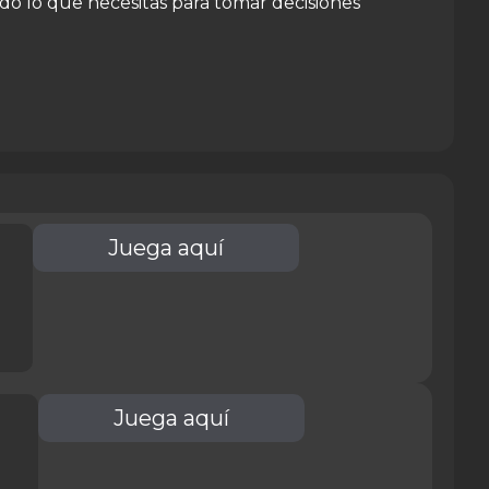
o lo que necesitas para tomar decisiones
Juega aquí
Juega aquí