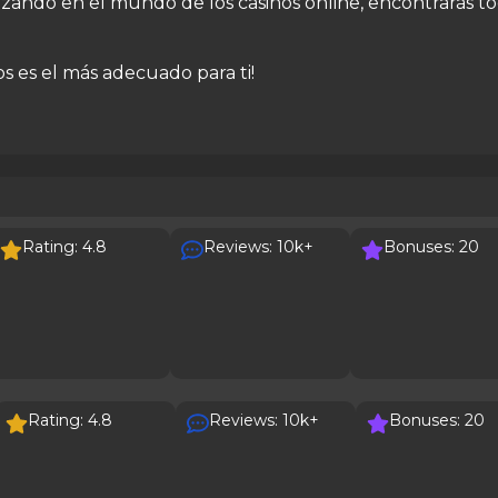
ando en el mundo de los casinos online, encontrarás tod
s es el más adecuado para ti!
Rating: 4.8
Reviews: 10k+
Bonuses: 20
Rating: 4.8
Reviews: 10k+
Bonuses: 20