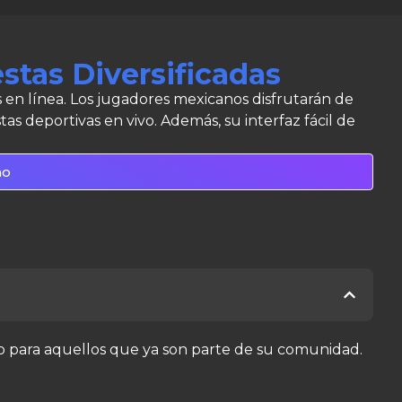
stas Diversificadas
s en línea. Los jugadores mexicanos disfrutarán de
 deportivas en vivo. Además, su interfaz fácil de
no
o para aquellos que ya son parte de su comunidad.