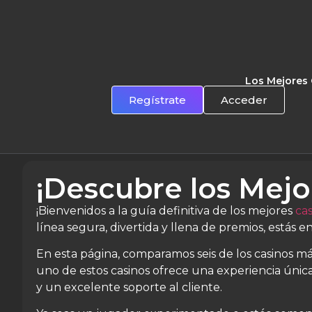
Los Mejores 
Regístrate
Acceder
¡Descubre los Mejo
¡Bienvenidos a la guía definitiva de los mejores
cas
línea segura, divertida y llena de premios, estás e
En esta página, comparamos seis de los casinos má
uno de estos casinos ofrece una experiencia únic
y un excelente soporte al cliente.