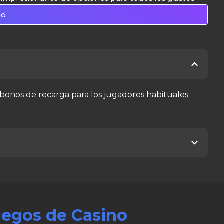
no
onos de recarga para los jugadores habituales.
.
Juegos de Casino