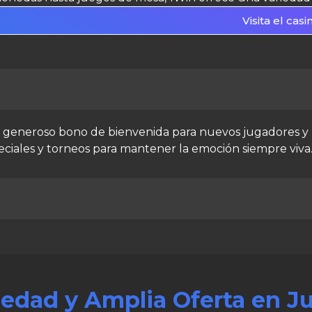
Visita el casi
 generoso bono de bienvenida para nuevos jugadores y b
iales y torneos para mantener la emoción siempre viva
riedad y Amplia Oferta en 