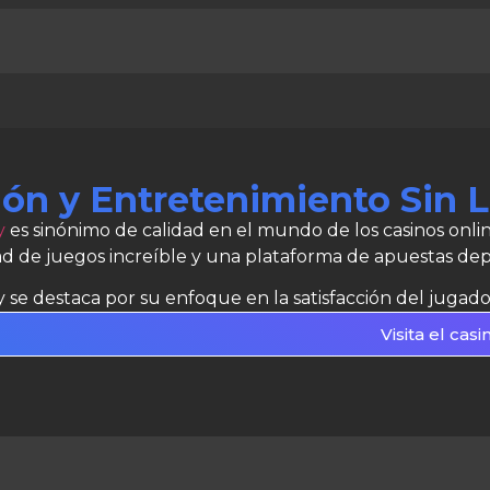
ión y Entretenimiento Sin L
y
es sinónimo de calidad en el mundo de los casinos onlin
ad de juegos increíble y una plataforma de apuestas de
se destaca por su enfoque en la satisfacción del jugador
Visita el casi