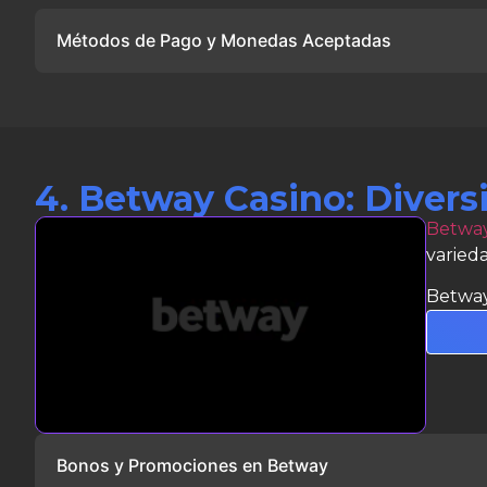
Métodos de Pago y Monedas Aceptadas
4. Betway Casino: Divers
Betwa
varied
Betway 
Bonos y Promociones en Betway