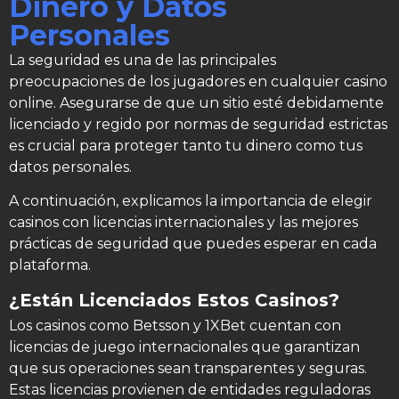
Dinero y Datos
Personales
La seguridad es una de las principales
preocupaciones de los jugadores en cualquier casino
online. Asegurarse de que un sitio esté debidamente
licenciado y regido por normas de seguridad estrictas
es crucial para proteger tanto tu dinero como tus
datos personales.
A continuación, explicamos la importancia de elegir
casinos con licencias internacionales y las mejores
prácticas de seguridad que puedes esperar en cada
plataforma.
¿Están Licenciados Estos Casinos?
Los casinos como Betsson y 1XBet cuentan con
licencias de juego internacionales que garantizan
que sus operaciones sean transparentes y seguras.
Estas licencias provienen de entidades reguladoras