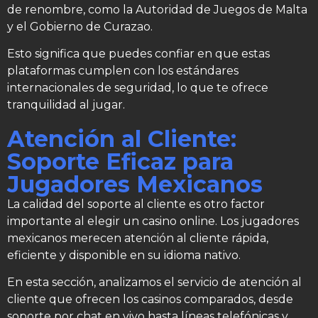
de renombre, como la Autoridad de Juegos de Malta
y el Gobierno de Curazao.
Esto significa que puedes confiar en que estas
plataformas cumplen con los estándares
internacionales de seguridad, lo que te ofrece
tranquilidad al jugar.
Atención al Cliente:
Soporte Eficaz para
Jugadores Mexicanos
La calidad del soporte al cliente es otro factor
importante al elegir un casino online. Los jugadores
mexicanos merecen atención al cliente rápida,
eficiente y disponible en su idioma nativo.
En esta sección, analizamos el servicio de atención al
cliente que ofrecen los casinos comparados, desde
soporte por chat en vivo hasta líneas telefónicas y