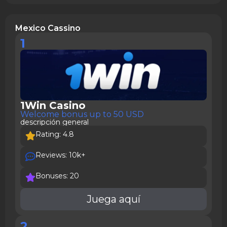
Mexico Cassino
1
1Win Casino
Welcome bonus up to 50 USD
descripción general
Rating: 4.8
Reviews: 10k+
Bonuses: 20
Juega aquí
2