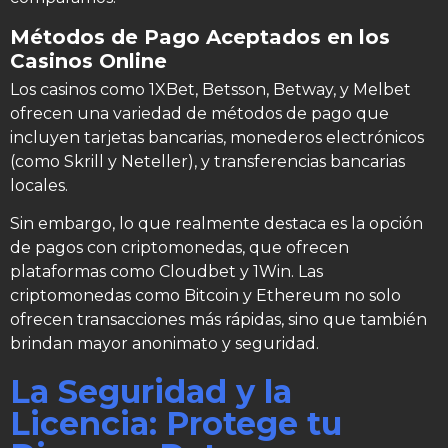
Métodos de Pago Aceptados en los
Casinos Online
Los casinos como 1XBet, Betsson, Betway, y Melbet
ofrecen una variedad de métodos de pago que
incluyen tarjetas bancarias, monederos electrónicos
(como Skrill y Neteller), y transferencias bancarias
locales.
Sin embargo, lo que realmente destaca es la opción
de pagos con criptomonedas, que ofrecen
plataformas como Cloudbet y 1Win. Las
criptomonedas como Bitcoin y Ethereum no solo
ofrecen transacciones más rápidas, sino que también
brindan mayor anonimato y seguridad.
La Seguridad y la
Licencia: Protege tu