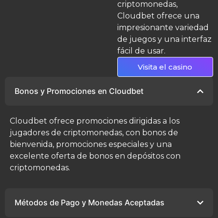
criptomonedas,
Cloudbet ofrece una
impresionante variedad
de juegos y una interfaz
fácil de usar.
Visita el casino
Bonos y Promociones en Cloudbet
Cloudbet ofrece promociones dirigidas a los
jugadores de criptomonedas, con bonos de
bienvenida, promociones especiales y una
excelente oferta de bonos en depósitos con
criptomonedas.
Métodos de Pago y Monedas Aceptadas