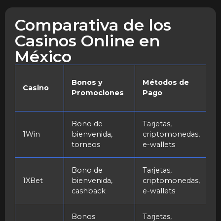
Comparativa de los
Casinos Online en
México
Bonos y
Métodos de
M
Casino
Promociones
Pago
A
Bono de
Tarjetas,
M
1Win
bienvenida,
criptomonedas,
E
torneos
e-wallets
Bono de
Tarjetas,
M
1XBet
bienvenida,
criptomonedas,
E
cashback
e-wallets
Bonos
Tarjetas,