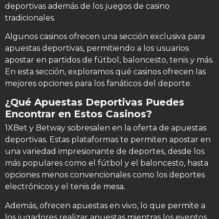
deportivas además de los juegos de casino
tradicionales.
Algunos casinos ofrecen una sección exclusiva para
apuestas deportivas, permitiendo a los usuarios
apostar en partidos de fútbol, baloncesto, tenis y más.
En esta sección, exploramos qué casinos ofrecen las
mejores opciones para los fanáticos del deporte.
¿Qué Apuestas Deportivas Puedes
Encontrar en Estos Casinos?
1XBet y Betway sobresalen en la oferta de apuestas
deportivas. Estas plataformas te permiten apostar en
una variedad impresionante de deportes, desde los
más populares como el fútbol y el baloncesto, hasta
opciones menos convencionales como los deportes
electrónicos y el tenis de mesa.
Además, ofrecen apuestas en vivo, lo que permite a
los jugadores realizar apuestas mientras los eventos