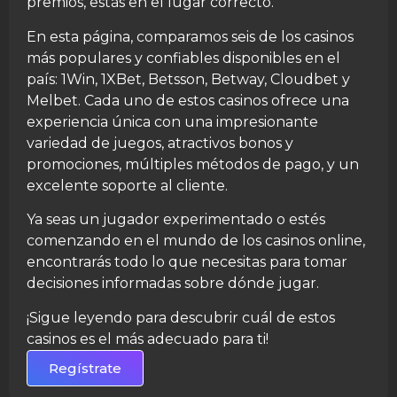
premios, estás en el lugar correcto.
En esta página, comparamos seis de los casinos
más populares y confiables disponibles en el
país: 1Win, 1XBet, Betsson, Betway, Cloudbet y
Melbet. Cada uno de estos casinos ofrece una
experiencia única con una impresionante
variedad de juegos, atractivos bonos y
promociones, múltiples métodos de pago, y un
excelente soporte al cliente.
Ya seas un jugador experimentado o estés
comenzando en el mundo de los casinos online,
encontrarás todo lo que necesitas para tomar
decisiones informadas sobre dónde jugar.
¡Sigue leyendo para descubrir cuál de estos
casinos es el más adecuado para ti!
Regístrate