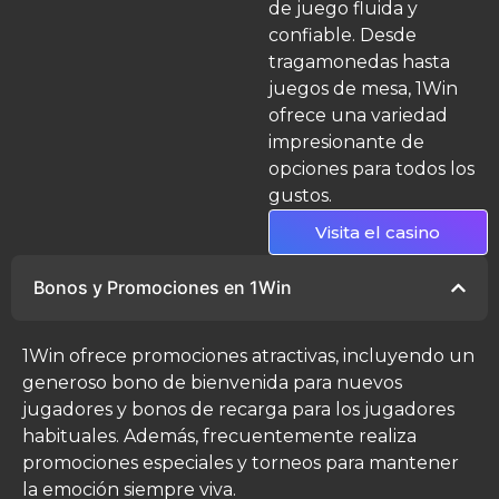
de juego fluida y
confiable. Desde
tragamonedas hasta
juegos de mesa, 1Win
ofrece una variedad
impresionante de
opciones para todos los
gustos.
Visita el casino
Bonos y Promociones en 1Win
1Win ofrece promociones atractivas, incluyendo un
generoso bono de bienvenida para nuevos
jugadores y bonos de recarga para los jugadores
habituales. Además, frecuentemente realiza
promociones especiales y torneos para mantener
la emoción siempre viva.