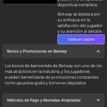
deportivas completa.
Betway se destaca por
su enfoque en la
satisfacción del jugador
y su atención al detalle.
Visita el casino
Bonos y Promociones en Betway
Los bonos de bienvenida de Betway son uno de los
más atractivos en la industria, y los jugadores
pueden beneficiarse de promociones constantes,
como apuestas gratis y bonos en depósitos.
Métodos de Pago y Monedas Aceptadas