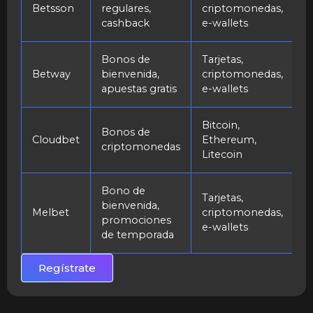
M
Betsson
regulares,
criptomonedas,
E
cashback
e-wallets
Bonos de
Tarjetas,
M
Betway
bienvenida,
criptomonedas,
E
apuestas gratis
e-wallets
Bitcoin,
Bonos de
B
Cloudbet
Ethereum,
criptomonedas
M
Litecoin
Bono de
Tarjetas,
bienvenida,
M
Melbet
criptomonedas,
promociones
E
e-wallets
de temporada
Regístrate