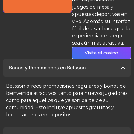
juegos de mesa y
apuestas deportivas en
vivo. Además, su interfaz
fácil de usar hace que la
experiencia de juego
sea aún más atractiva.
Visita el casino
Bonos y Promociones en Betsson
Betsson ofrece promociones regulares y bonos de
bienvenida atractivos, tanto para nuevos jugadores
como para aquellos que ya son parte de su
comunidad. Esto incluye apuestas gratuitas y
bonificaciones en depósitos.