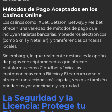
Métodos de Pago Aceptados en los
Casinos Online
Los casinos como 1XBet, Betsson, Betway, y Melbet
ofrecen una variedad de métodos de pago que
incluyen tarjetas bancarias, monederos electrónicos
(como Skrill y Neteller), y transferencias bancarias
locales.
Sin embargo, lo que realmente destaca es la opción
de pagos con criptomonedas, que ofrecen
plataformas como Cloudbet y 1Win. Las
criptomonedas como Bitcoin y Ethereum no solo
ofrecen transacciones más rápidas, sino que también
brindan mayor anonimato y seguridad.
La Seguridad y la
Licencia: Protege tu