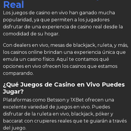
Real
Los juegos de casino en vivo han ganado mucha
popularidad, ya que permiten a los jugadores
disfrutar de una experiencia de casino real desde la
comodidad de su hogar.
Con dealers en vivo, mesas de blackjack, ruleta, y más,
los casinos online brindan una experiencia única que
emula un casino físico. Aquí te contamos qué
opciones en vivo ofrecen los casinos que estamos
comparando.
¿Qué Juegos de Casino en Vivo Puedes
Jugar?
Plataformas como Betsson y 1XBet ofrecen una
excelente variedad de juegos en vivo. Puedes
disfrutar de la ruleta en vivo, blackjack, póker y
baccarat con crupieres reales que te guiarán a través
del juego.