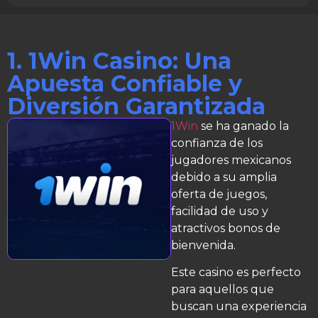
1. 1Win Casino: Una
Apuesta Confiable y
Diversión Garantizada
1Win
se ha ganado la
confianza de los
jugadores mexicanos
debido a su amplia
oferta de juegos,
facilidad de uso y
atractivos bonos de
bienvenida.
Este casino es perfecto
para aquellos que
buscan una experiencia