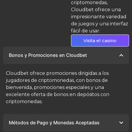
criptomonedas,
Cloudbet ofrece una
impresionante variedad
de juegos y una interfaz
fácil de usar.
Visita el casino
Bonos y Promociones en Cloudbet
Cloudbet ofrece promociones dirigidas a los
jugadores de criptomonedas, con bonos de
bienvenida, promociones especiales y una
excelente oferta de bonos en depósitos con
criptomonedas.
Métodos de Pago y Monedas Aceptadas