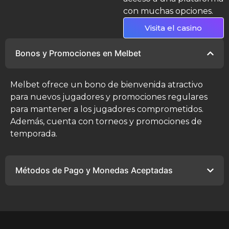
con muchas opciones.
Visita el casino
Bonos y Promociones en Melbet
Melbet ofrece un bono de bienvenida atractivo
para nuevos jugadores y promociones regulares
para mantener a los jugadores comprometidos.
Además, cuenta con torneos y promociones de
temporada.
Métodos de Pago y Monedas Aceptadas