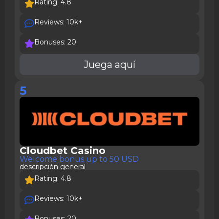
Rating: 4.8
Reviews: 10k+
Bonuses: 20
Juega aquí
5
Cloudbet Casino
Welcome bonus up to 50 USD
descripción general
Rating: 4.8
Reviews: 10k+
Bonuses: 20