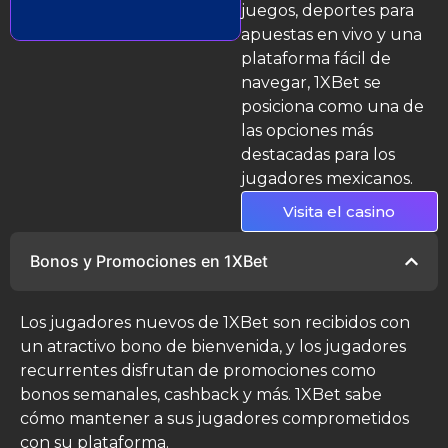
juegos, deportes para
apuestas en vivo y una
plataforma fácil de
navegar, 1XBet se
posiciona como una de
las opciones más
destacadas para los
jugadores mexicanos.
Visita el casino
Bonos y Promociones en 1XBet
Los jugadores nuevos de 1XBet son recibidos con
un atractivo bono de bienvenida, y los jugadores
recurrentes disfrutan de promociones como
bonos semanales, cashback y más. 1XBet sabe
cómo mantener a sus jugadores comprometidos
con su plataforma.