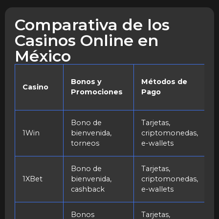
Comparativa de los
Casinos Online en
México
Bonos y
Métodos de
M
Casino
Promociones
Pago
A
Bono de
Tarjetas,
M
1Win
bienvenida,
criptomonedas,
E
torneos
e-wallets
Bono de
Tarjetas,
M
1XBet
bienvenida,
criptomonedas,
E
cashback
e-wallets
Bonos
Tarjetas,