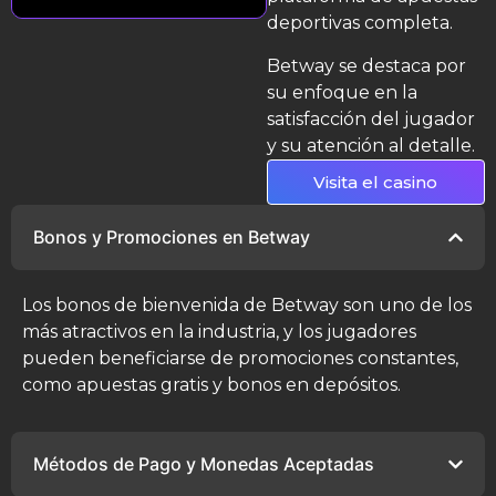
deportivas completa.
Betway se destaca por
su enfoque en la
satisfacción del jugador
y su atención al detalle.
Visita el casino
Bonos y Promociones en Betway
Los bonos de bienvenida de Betway son uno de los
más atractivos en la industria, y los jugadores
pueden beneficiarse de promociones constantes,
como apuestas gratis y bonos en depósitos.
Métodos de Pago y Monedas Aceptadas