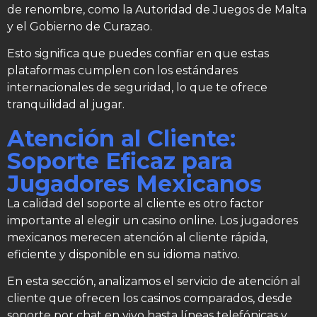
de renombre, como la Autoridad de Juegos de Malta
y el Gobierno de Curazao.
Esto significa que puedes confiar en que estas
plataformas cumplen con los estándares
internacionales de seguridad, lo que te ofrece
tranquilidad al jugar.
Atención al Cliente:
Soporte Eficaz para
Jugadores Mexicanos
La calidad del soporte al cliente es otro factor
importante al elegir un casino online. Los jugadores
mexicanos merecen atención al cliente rápida,
eficiente y disponible en su idioma nativo.
En esta sección, analizamos el servicio de atención al
cliente que ofrecen los casinos comparados, desde
soporte por chat en vivo hasta líneas telefónicas y