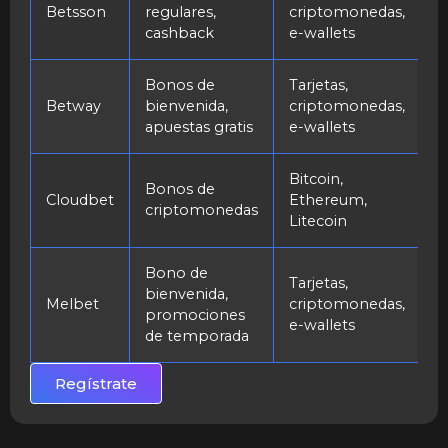
M
Betsson
regulares,
criptomonedas,
E
cashback
e-wallets
Bonos de
Tarjetas,
M
Betway
bienvenida,
criptomonedas,
E
apuestas gratis
e-wallets
Bitcoin,
Bonos de
B
Cloudbet
Ethereum,
criptomonedas
M
Litecoin
Bono de
Tarjetas,
bienvenida,
M
Melbet
criptomonedas,
promociones
E
e-wallets
de temporada
Regístrate