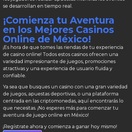
se desarrollan en tiempo real.
¡Comienza tu Aventura
en los Mejores Casinos
Online de México!
¡Es hora de que tomes las riendas de tu experiencia
de casino online! Todos estos casinos ofrecen una
variedad impresionante de juegos, promociones
atractivas y una experiencia de usuario fluida y
confiable.
Ya sea que busques un casino con una gran variedad
de juegos, apuestas deportivas, o una plataforma
centrada en las criptomonedas, aquí encontrarás lo
que necesitas. ¡No esperes más para comenzar tu
aventura de juego online en México!
¡Regístrate ahora y comienza a ganar hoy mismo!