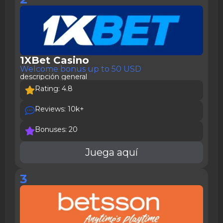
1XBet Casino
Welcome bonus up to 50 USD
descripción general
Rating: 4.8
Reviews: 10k+
Bonuses: 20
Juega aquí
3