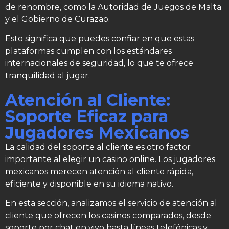
de renombre, como la Autoridad de Juegos de Malta
y el Gobierno de Curazao.
Esto significa que puedes confiar en que estas
plataformas cumplen con los estándares
internacionales de seguridad, lo que te ofrece
tranquilidad al jugar.
Atención al Cliente:
Soporte Eficaz para
Jugadores Mexicanos
La calidad del soporte al cliente es otro factor
importante al elegir un casino online. Los jugadores
mexicanos merecen atención al cliente rápida,
eficiente y disponible en su idioma nativo.
En esta sección, analizamos el servicio de atención al
cliente que ofrecen los casinos comparados, desde
soporte por chat en vivo hasta líneas telefónicas y