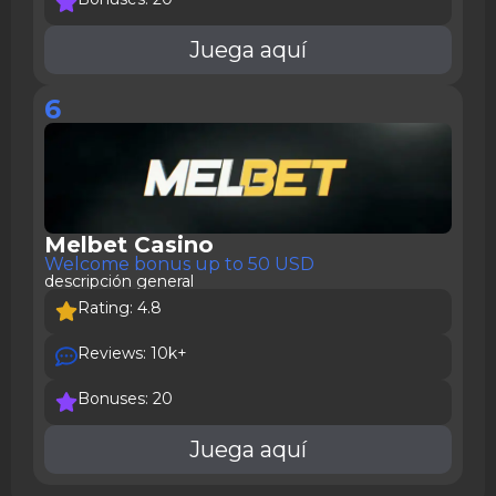
Juega aquí
6
Melbet Casino
Welcome bonus up to 50 USD
descripción general
Rating: 4.8
Reviews: 10k+
Bonuses: 20
Juega aquí