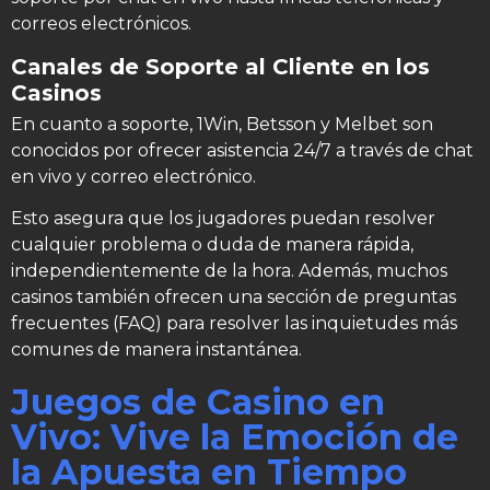
correos electrónicos.
Canales de Soporte al Cliente en los
Casinos
En cuanto a soporte, 1Win, Betsson y Melbet son
conocidos por ofrecer asistencia 24/7 a través de chat
en vivo y correo electrónico.
Esto asegura que los jugadores puedan resolver
cualquier problema o duda de manera rápida,
independientemente de la hora. Además, muchos
casinos también ofrecen una sección de preguntas
frecuentes (FAQ) para resolver las inquietudes más
comunes de manera instantánea.
Juegos de Casino en
Vivo: Vive la Emoción de
la Apuesta en Tiempo