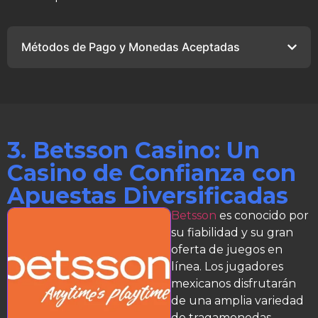
Métodos de Pago y Monedas Aceptadas
3. Betsson Casino: Un
Casino de Confianza con
Apuestas Diversificadas
Betsson
es conocido por
su fiabilidad y su gran
oferta de juegos en
línea. Los jugadores
mexicanos disfrutarán
de una amplia variedad
de tragamonedas,