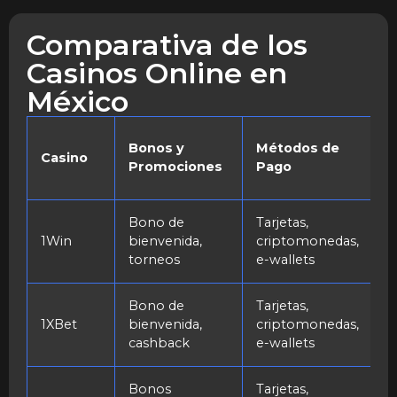
Comparativa de los
Casinos Online en
México
Bonos y
Métodos de
M
Casino
Promociones
Pago
A
Bono de
Tarjetas,
M
1Win
bienvenida,
criptomonedas,
E
torneos
e-wallets
Bono de
Tarjetas,
M
1XBet
bienvenida,
criptomonedas,
E
cashback
e-wallets
Bonos
Tarjetas,