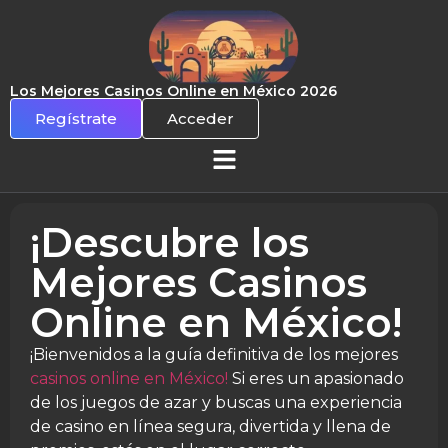
Los Mejores Casinos Online en México 2026
Regístrate
Acceder
¡Descubre los
Mejores Casinos
Online en México!
¡Bienvenidos a la guía definitiva de los mejores
casinos online en México!
Si eres un apasionado
de los juegos de azar y buscas una experiencia
de casino en línea segura, divertida y llena de