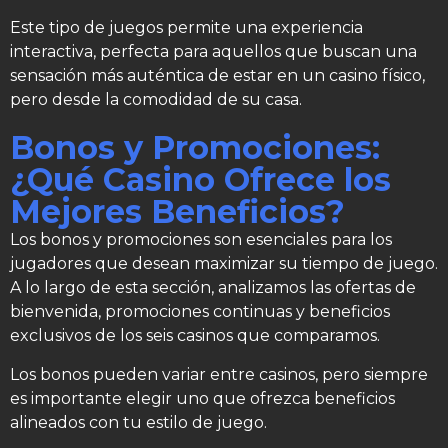
Este tipo de juegos permite una experiencia
interactiva, perfecta para aquellos que buscan una
sensación más auténtica de estar en un casino físico,
pero desde la comodidad de su casa.
Bonos y Promociones:
¿Qué Casino Ofrece los
Mejores Beneficios?
Los bonos y promociones son esenciales para los
jugadores que desean maximizar su tiempo de juego.
A lo largo de esta sección, analizamos las ofertas de
bienvenida, promociones continuas y beneficios
exclusivos de los seis casinos que comparamos.
Los bonos pueden variar entre casinos, pero siempre
es importante elegir uno que ofrezca beneficios
alineados con tu estilo de juego.