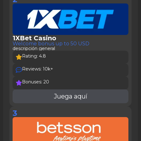
1XBet Casino
Welcome bonus up to 50 USD
descripción general
Rating: 4.8
Reviews: 10k+
Bonuses: 20
Juega aquí
3