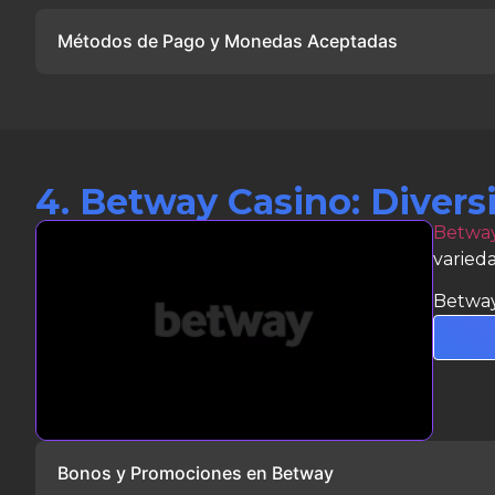
Métodos de Pago y Monedas Aceptadas
4. Betway Casino: Divers
Betwa
varied
Betway 
Bonos y Promociones en Betway