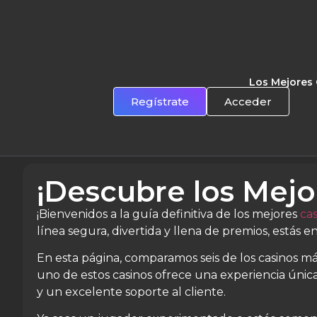
Los Mejores 
Regístrate
Acceder
¡Descubre los Mejo
¡Bienvenidos a la guía definitiva de los mejores
cas
línea segura, divertida y llena de premios, estás e
En esta página, comparamos seis de los casinos má
uno de estos casinos ofrece una experiencia únic
y un excelente soporte al cliente.