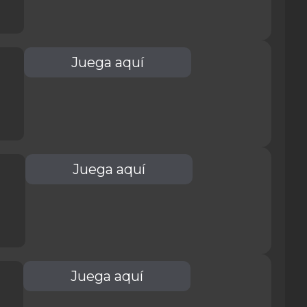
Juega aquí
Juega aquí
Juega aquí