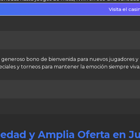
Visita el casi
 generoso bono de bienvenida para nuevos jugadores y b
iales y torneos para mantener la emoción siempre viva
riedad y Amplia Oferta en 