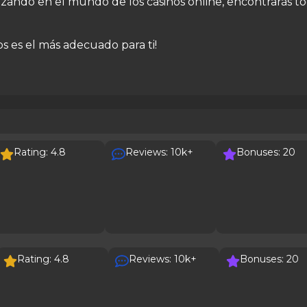
ando en el mundo de los casinos online, encontrarás tod
s es el más adecuado para ti!
Rating: 4.8
Reviews: 10k+
Bonuses: 20
Rating: 4.8
Reviews: 10k+
Bonuses: 20