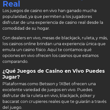
Real
Los juegos de casino en vivo han ganado mucha
popularidad, ya que permiten a los jugadores
disfrutar de una experiencia de casino real desde la
comodidad de su hogar.
Con dealers en vivo, mesas de blackjack, ruleta, y más,
los casinos online brindan una experiencia única que
emula un casino físico. Aquí te contamos qué
opciones en vivo ofrecen los casinos que estamos
comparando.
¿Qué Juegos de Casino en Vivo Puedes
Jugar?
Plataformas como Betsson y 1XBet ofrecen una
excelente variedad de juegos en vivo. Puedes
disfrutar de la ruleta en vivo, blackjack, póker y
baccarat con crupieres reales que te guiarán a través
del juego.