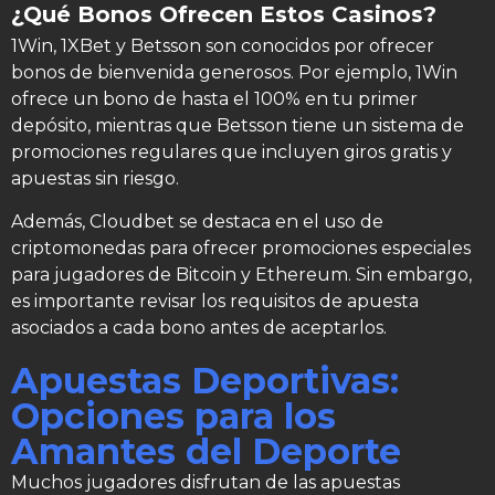
¿Qué Bonos Ofrecen Estos Casinos?
1Win, 1XBet y Betsson son conocidos por ofrecer
bonos de bienvenida generosos. Por ejemplo, 1Win
ofrece un bono de hasta el 100% en tu primer
depósito, mientras que Betsson tiene un sistema de
promociones regulares que incluyen giros gratis y
apuestas sin riesgo.
Además, Cloudbet se destaca en el uso de
criptomonedas para ofrecer promociones especiales
para jugadores de Bitcoin y Ethereum. Sin embargo,
es importante revisar los requisitos de apuesta
asociados a cada bono antes de aceptarlos.
Apuestas Deportivas:
Opciones para los
Amantes del Deporte
Muchos jugadores disfrutan de las apuestas