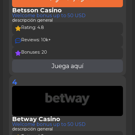
Betsson Casino
Welcome bonus up to 50 USD
descripción general
Rating: 4.8
Reviews: 10k+
Bonuses: 20
Juega aquí
4
Betway Casino
Welcome bonus up to 50 USD
descripción general