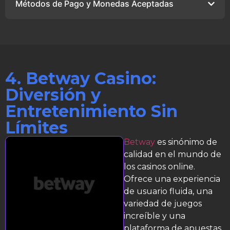
Métodos de Pago y Monedas Aceptadas
4. Betway Casino:
Diversión y
Entretenimiento Sin
Límites
Betway
es sinónimo de
calidad en el mundo de
los casinos online.
Ofrece una experiencia
de usuario fluida, una
variedad de juegos
increíble y una
plataforma de apuestas