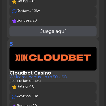
Rating: 4.8
Reviews: 10k+
Bonuses: 20
Juega aquí
5
Cloudbet Casino
Welcome bonus up to 50 USD
descripción general
Rating: 4.8
Reviews: 10k+
Bonuses: 20