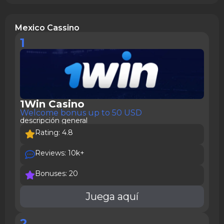
Mexico Cassino
1
1Win Casino
Welcome bonus up to 50 USD
descripción general
Rating: 4.8
Reviews: 10k+
Bonuses: 20
Juega aquí
2