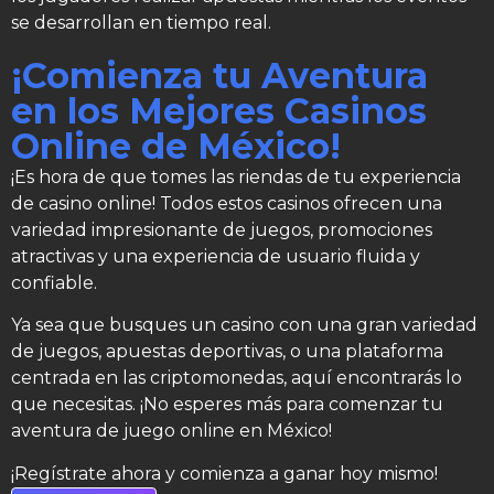
se desarrollan en tiempo real.
¡Comienza tu Aventura
en los Mejores Casinos
Online de México!
¡Es hora de que tomes las riendas de tu experiencia
de casino online! Todos estos casinos ofrecen una
variedad impresionante de juegos, promociones
atractivas y una experiencia de usuario fluida y
confiable.
Ya sea que busques un casino con una gran variedad
de juegos, apuestas deportivas, o una plataforma
centrada en las criptomonedas, aquí encontrarás lo
que necesitas. ¡No esperes más para comenzar tu
aventura de juego online en México!
¡Regístrate ahora y comienza a ganar hoy mismo!