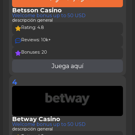
Betsson Casino
Welcome bonus up to 50 USD
descripción general
Rating: 4.8
Reviews: 10k+
Bonuses: 20
Juega aquí
4
Betway Casino
Welcome bonus up to 50 USD
descripción general