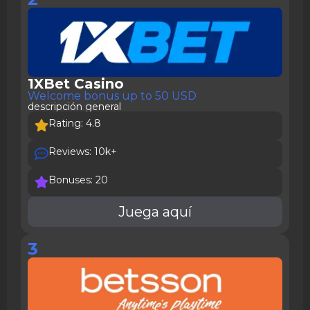
1XBet Casino
Welcome bonus up to 50 USD
descripción general
Rating: 4.8
Reviews: 10k+
Bonuses: 20
Juega aquí
3