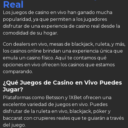
Real
Los juegos de casino en vivo han ganado mucha
popularidad, ya que permiten a los jugadores
disfrutar de una experiencia de casino real desde la
comodidad de su hogar.
Con dealers en vivo, mesas de blackjack, ruleta, y más,
los casinos online brindan una experiencia única que
emula un casino físico. Aquí te contamos qué
opciones en vivo ofrecen los casinos que estamos
comparando.
¿Qué Juegos de Casino en Vivo Puedes
Jugar?
Plataformas como Betsson y 1XBet ofrecen una
excelente variedad de juegos en vivo. Puedes
disfrutar de la ruleta en vivo, blackjack, póker y
baccarat con crupieres reales que te guiarán a través
del juego.