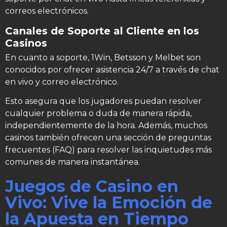
correos electrónicos.
Canales de Soporte al Cliente en los
Casinos
En cuanto a soporte, 1Win, Betsson y Melbet son
conocidos por ofrecer asistencia 24/7 a través de chat
en vivo y correo electrónico.
Esto asegura que los jugadores puedan resolver
cualquier problema o duda de manera rápida,
independientemente de la hora. Además, muchos
casinos también ofrecen una sección de preguntas
frecuentes (FAQ) para resolver las inquietudes más
comunes de manera instantánea.
Juegos de Casino en
Vivo: Vive la Emoción de
la Apuesta en Tiempo