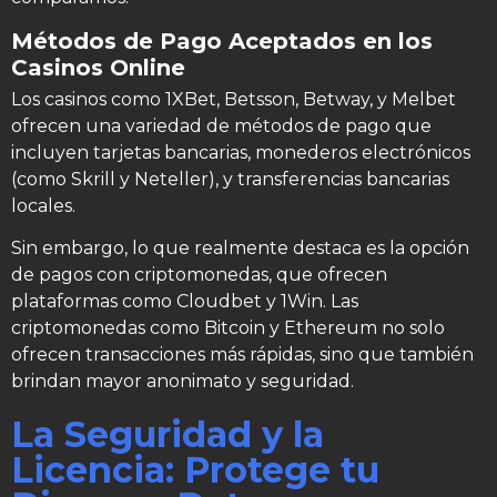
Métodos de Pago Aceptados en los
Casinos Online
Los casinos como 1XBet, Betsson, Betway, y Melbet
ofrecen una variedad de métodos de pago que
incluyen tarjetas bancarias, monederos electrónicos
(como Skrill y Neteller), y transferencias bancarias
locales.
Sin embargo, lo que realmente destaca es la opción
de pagos con criptomonedas, que ofrecen
plataformas como Cloudbet y 1Win. Las
criptomonedas como Bitcoin y Ethereum no solo
ofrecen transacciones más rápidas, sino que también
brindan mayor anonimato y seguridad.
La Seguridad y la
Licencia: Protege tu