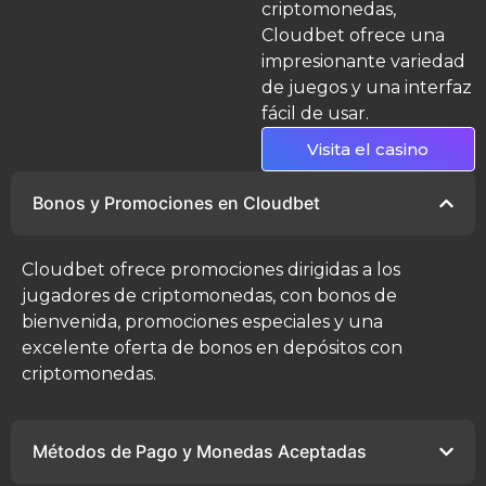
criptomonedas,
Cloudbet ofrece una
impresionante variedad
de juegos y una interfaz
fácil de usar.
Visita el casino
Bonos y Promociones en Cloudbet
Cloudbet ofrece promociones dirigidas a los
jugadores de criptomonedas, con bonos de
bienvenida, promociones especiales y una
excelente oferta de bonos en depósitos con
criptomonedas.
Métodos de Pago y Monedas Aceptadas