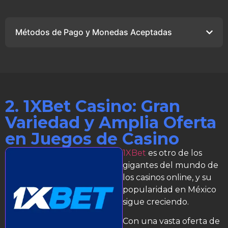
Métodos de Pago y Monedas Aceptadas
2. 1XBet Casino: Gran
Variedad y Amplia Oferta
en Juegos de Casino
1XBet
es otro de los
gigantes del mundo de
los casinos online, y su
popularidad en México
sigue creciendo.
Con una vasta oferta de