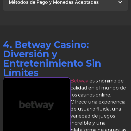
Métodos de Pago y Monedas Aceptadas
4. Betway Casino:
Diversión y
Entretenimiento Sin
Límites
Betway
es sinónimo de
calidad en el mundo de
los casinos online.
Ofrece una experiencia
de usuario fluida, una
variedad de juegos
increíble y una
plataforma de apuestas