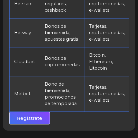
M
Betsson
regulares,
criptomonedas,
E
cashback
e-wallets
Bonos de
Tarjetas,
M
Betway
bienvenida,
criptomonedas,
E
apuestas gratis
e-wallets
Bitcoin,
Bonos de
B
Cloudbet
Ethereum,
criptomonedas
M
Litecoin
Bono de
Tarjetas,
bienvenida,
M
Melbet
criptomonedas,
promociones
E
e-wallets
de temporada
Regístrate