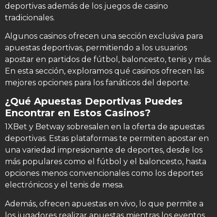
deportivas además de los juegos de casino
tradicionales.
Algunos casinos ofrecen una sección exclusiva para
apuestas deportivas, permitiendo a los usuarios
apostar en partidos de fútbol, baloncesto, tenis y más.
En esta sección, exploramos qué casinos ofrecen las
mejores opciones para los fanáticos del deporte.
¿Qué Apuestas Deportivas Puedes
Encontrar en Estos Casinos?
1XBet y Betway sobresalen en la oferta de apuestas
deportivas. Estas plataformas te permiten apostar en
una variedad impresionante de deportes, desde los
más populares como el fútbol y el baloncesto, hasta
opciones menos convencionales como los deportes
electrónicos y el tenis de mesa.
Además, ofrecen apuestas en vivo, lo que permite a
los jugadores realizar apuestas mientras los eventos