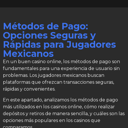
Métodos de Pago:
Opciones Seguras y
Rápidas para Jugadores
Mexicanos
En un buen casino online, los métodos de pago son
fundamentales para una experiencia de usuario sin
problemas. Los jugadores mexicanos buscan
plataformas que ofrezcan transacciones seguras,
rápidas y convenientes.
En este apartado, analizamos los métodos de pago
más utilizados en los casinos online, cómo realizar
depósitos y retiros de manera sencilla, y cuáles son las
opciones más populares en los casinos que
comparamos.