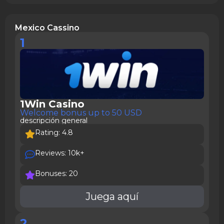
Mexico Cassino
1
1Win Casino
Welcome bonus up to 50 USD
descripción general
Rating: 4.8
Reviews: 10k+
Bonuses: 20
Juega aquí
2