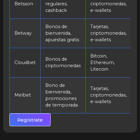
M
Betsson
regulares,
criptomonedas,
E
cashback
e-wallets
Bonos de
Tarjetas,
M
Betway
bienvenida,
criptomonedas,
E
apuestas gratis
e-wallets
Bitcoin,
Bonos de
B
Cloudbet
Ethereum,
criptomonedas
M
Litecoin
Bono de
Tarjetas,
bienvenida,
M
Melbet
criptomonedas,
promociones
E
e-wallets
de temporada
Regístrate