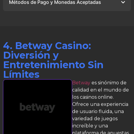
Métodos de Pago y Monedas Aceptadas
4. Betway Casino:
Diversión y
Entretenimiento Sin
Límites
Betway
es sinónimo de
calidad en el mundo de
los casinos online.
Ofrece una experiencia
de usuario fluida, una
variedad de juegos
increíble y una
plataforma de apuestas