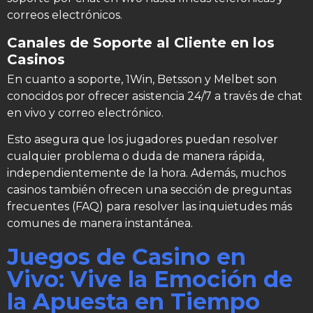
correos electrónicos.
Canales de Soporte al Cliente en los
Casinos
En cuanto a soporte, 1Win, Betsson y Melbet son
conocidos por ofrecer asistencia 24/7 a través de chat
en vivo y correo electrónico.
Esto asegura que los jugadores puedan resolver
cualquier problema o duda de manera rápida,
independientemente de la hora. Además, muchos
casinos también ofrecen una sección de preguntas
frecuentes (FAQ) para resolver las inquietudes más
comunes de manera instantánea.
Juegos de Casino en
Vivo: Vive la Emoción de
la Apuesta en Tiempo