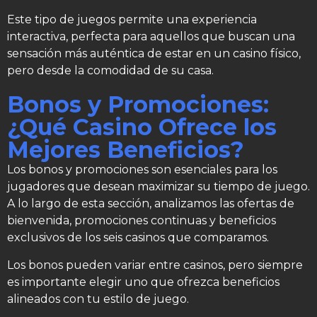
Este tipo de juegos permite una experiencia
interactiva, perfecta para aquellos que buscan una
sensación más auténtica de estar en un casino físico,
pero desde la comodidad de su casa.
Bonos y Promociones:
¿Qué Casino Ofrece los
Mejores Beneficios?
Los bonos y promociones son esenciales para los
jugadores que desean maximizar su tiempo de juego.
A lo largo de esta sección, analizamos las ofertas de
bienvenida, promociones continuas y beneficios
exclusivos de los seis casinos que comparamos.
Los bonos pueden variar entre casinos, pero siempre
es importante elegir uno que ofrezca beneficios
alineados con tu estilo de juego.