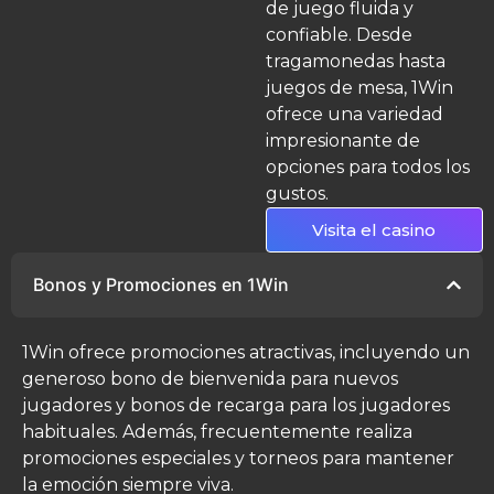
de juego fluida y
confiable. Desde
tragamonedas hasta
juegos de mesa, 1Win
ofrece una variedad
impresionante de
opciones para todos los
gustos.
Visita el casino
Bonos y Promociones en 1Win
1Win ofrece promociones atractivas, incluyendo un
generoso bono de bienvenida para nuevos
jugadores y bonos de recarga para los jugadores
habituales. Además, frecuentemente realiza
promociones especiales y torneos para mantener
la emoción siempre viva.