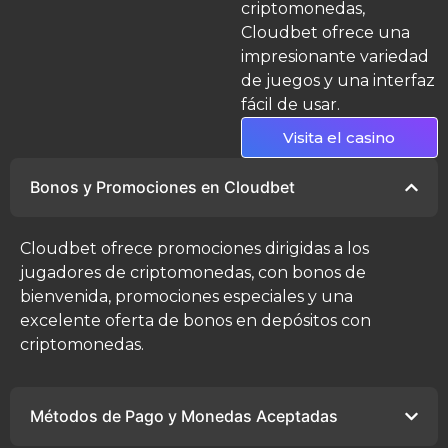
criptomonedas,
Cloudbet ofrece una
impresionante variedad
de juegos y una interfaz
fácil de usar.
Visita el casino
Bonos y Promociones en Cloudbet
Cloudbet ofrece promociones dirigidas a los
jugadores de criptomonedas, con bonos de
bienvenida, promociones especiales y una
excelente oferta de bonos en depósitos con
criptomonedas.
Métodos de Pago y Monedas Aceptadas