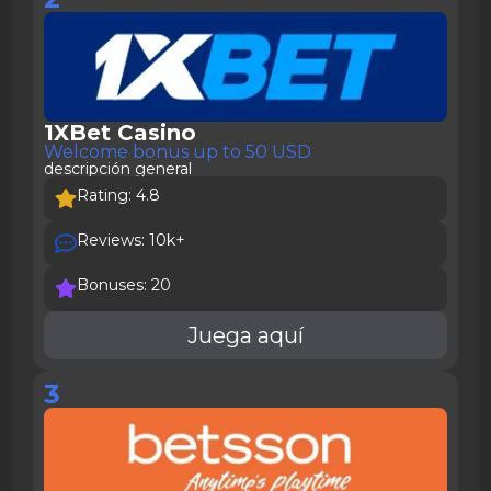
1XBet Casino
Welcome bonus up to 50 USD
descripción general
Rating: 4.8
Reviews: 10k+
Bonuses: 20
Juega aquí
3