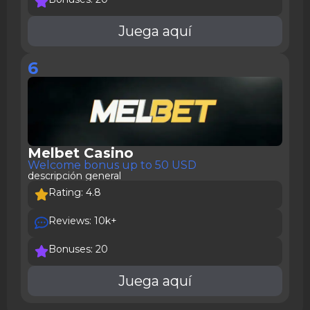
Juega aquí
6
Melbet Casino
Welcome bonus up to 50 USD
descripción general
Rating: 4.8
Reviews: 10k+
Bonuses: 20
Juega aquí