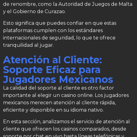
de renombre, como la Autoridad de Juegos de Malta
y el Gobierno de Curazao.
Esto significa que puedes confiar en que estas
plataformas cumplen con los estándares
internacionales de seguridad, lo que te ofrece
tranquilidad al jugar.
Atención al Cliente:
Soporte Eficaz para
Jugadores Mexicanos
La calidad del soporte al cliente es otro factor
importante al elegir un casino online. Los jugadores
mexicanos merecen atención al cliente rápida,
eficiente y disponible en su idioma nativo.
En esta sección, analizamos el servicio de atención al
cliente que ofrecen los casinos comparados, desde
soporte por chat en vivo hasta líneas telefónicas y