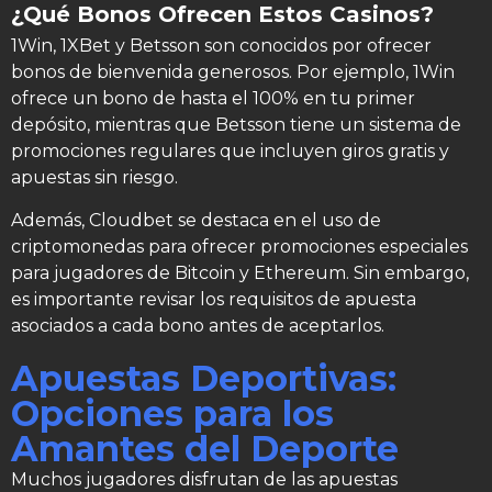
¿Qué Bonos Ofrecen Estos Casinos?
1Win, 1XBet y Betsson son conocidos por ofrecer
bonos de bienvenida generosos. Por ejemplo, 1Win
ofrece un bono de hasta el 100% en tu primer
depósito, mientras que Betsson tiene un sistema de
promociones regulares que incluyen giros gratis y
apuestas sin riesgo.
Además, Cloudbet se destaca en el uso de
criptomonedas para ofrecer promociones especiales
para jugadores de Bitcoin y Ethereum. Sin embargo,
es importante revisar los requisitos de apuesta
asociados a cada bono antes de aceptarlos.
Apuestas Deportivas:
Opciones para los
Amantes del Deporte
Muchos jugadores disfrutan de las apuestas