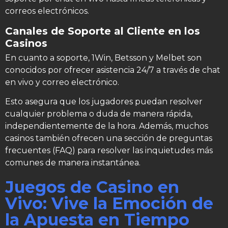
correos electrónicos.
Canales de Soporte al Cliente en los
Casinos
En cuanto a soporte, 1Win, Betsson y Melbet son
conocidos por ofrecer asistencia 24/7 a través de chat
en vivo y correo electrónico.
Esto asegura que los jugadores puedan resolver
cualquier problema o duda de manera rápida,
independientemente de la hora. Además, muchos
casinos también ofrecen una sección de preguntas
frecuentes (FAQ) para resolver las inquietudes más
comunes de manera instantánea.
Juegos de Casino en
Vivo: Vive la Emoción de
la Apuesta en Tiempo