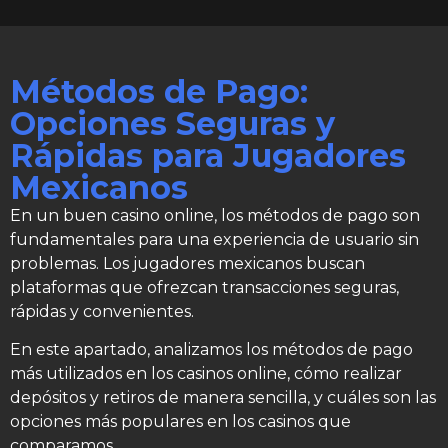
Métodos de Pago:
Opciones Seguras y
Rápidas para Jugadores
Mexicanos
En un buen casino online, los métodos de pago son
fundamentales para una experiencia de usuario sin
problemas. Los jugadores mexicanos buscan
plataformas que ofrezcan transacciones seguras,
rápidas y convenientes.
En este apartado, analizamos los métodos de pago
más utilizados en los casinos online, cómo realizar
depósitos y retiros de manera sencilla, y cuáles son las
opciones más populares en los casinos que
comparamos.