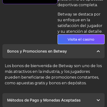
deportivas completa.
Betway se destaca por
su enfoque en la
satisfacción del jugador
y su atención al detalle.
Visita el casino
Bonos y Promociones en Betway
Los bonos de bienvenida de Betway son uno de los
más atractivos en la industria, y los jugadores
pueden beneficiarse de promociones constantes,
como apuestas gratis y bonos en depósitos.
Métodos de Pago y Monedas Aceptadas