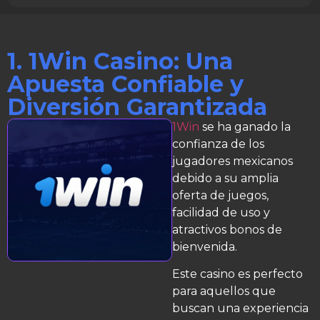
1. 1Win Casino: Una
Apuesta Confiable y
Diversión Garantizada
1Win
se ha ganado la
confianza de los
jugadores mexicanos
debido a su amplia
oferta de juegos,
facilidad de uso y
atractivos bonos de
bienvenida.
Este casino es perfecto
para aquellos que
buscan una experiencia