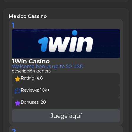
Mexico Cassino
1
1Win Casino
Welcome bonus up to 50 USD
descripción general
Rating: 4.8
Reviews: 10k+
Bonuses: 20
Juega aquí
2