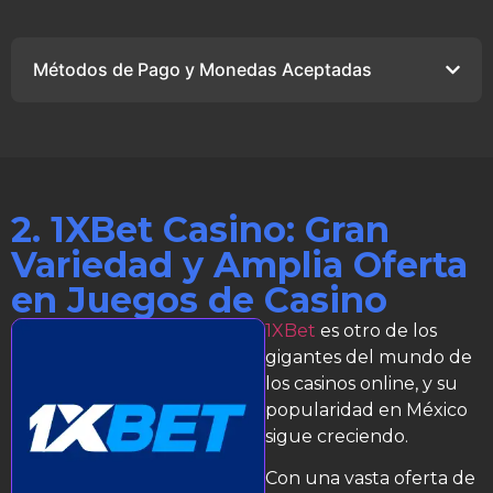
Métodos de Pago y Monedas Aceptadas
2. 1XBet Casino: Gran
Variedad y Amplia Oferta
en Juegos de Casino
1XBet
es otro de los
gigantes del mundo de
los casinos online, y su
popularidad en México
sigue creciendo.
Con una vasta oferta de