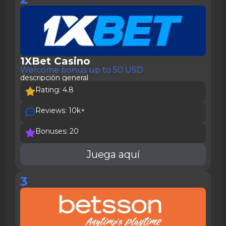
1XBet Casino
Welcome bonus up to 50 USD
descripción general
Rating: 4.8
Reviews: 10k+
Bonuses: 20
Juega aquí
3