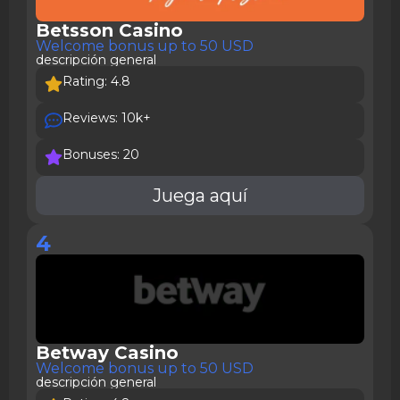
Betsson Casino
Welcome bonus up to 50 USD
descripción general
Rating: 4.8
Reviews: 10k+
Bonuses: 20
Juega aquí
4
Betway Casino
Welcome bonus up to 50 USD
descripción general