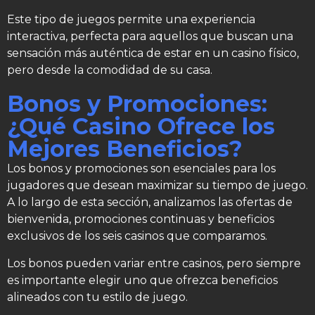
Este tipo de juegos permite una experiencia
interactiva, perfecta para aquellos que buscan una
sensación más auténtica de estar en un casino físico,
pero desde la comodidad de su casa.
Bonos y Promociones:
¿Qué Casino Ofrece los
Mejores Beneficios?
Los bonos y promociones son esenciales para los
jugadores que desean maximizar su tiempo de juego.
A lo largo de esta sección, analizamos las ofertas de
bienvenida, promociones continuas y beneficios
exclusivos de los seis casinos que comparamos.
Los bonos pueden variar entre casinos, pero siempre
es importante elegir uno que ofrezca beneficios
alineados con tu estilo de juego.