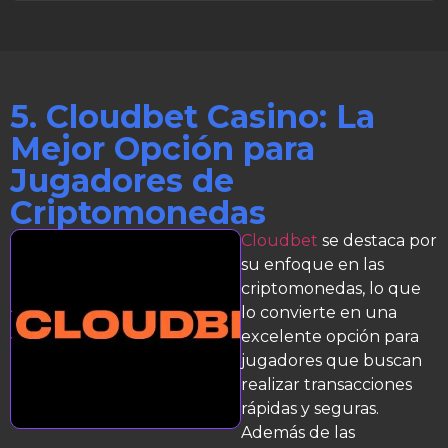
5. Cloudbet Casino: La
Mejor Opción para
Jugadores de
Criptomonedas
Cloudbet
se destaca por
su enfoque en las
criptomonedas, lo que
lo convierte en una
excelente opción para
jugadores que buscan
realizar transacciones
rápidas y seguras.
Además de las