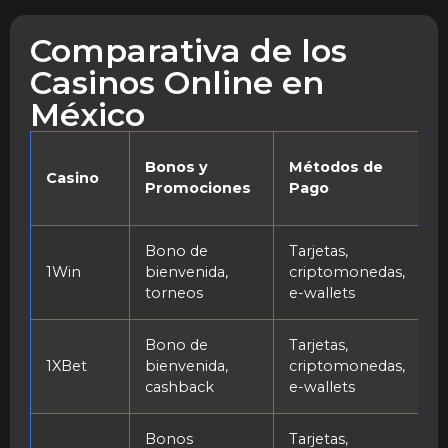
Comparativa de los
Casinos Online en
México
Bonos y
Métodos de
M
Casino
Promociones
Pago
A
Bono de
Tarjetas,
M
1Win
bienvenida,
criptomonedas,
E
torneos
e-wallets
Bono de
Tarjetas,
M
1XBet
bienvenida,
criptomonedas,
E
cashback
e-wallets
Bonos
Tarjetas,