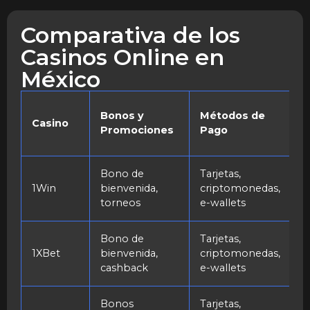
Comparativa de los
Casinos Online en
México
Bonos y
Métodos de
M
Casino
Promociones
Pago
A
Bono de
Tarjetas,
M
1Win
bienvenida,
criptomonedas,
E
torneos
e-wallets
Bono de
Tarjetas,
M
1XBet
bienvenida,
criptomonedas,
E
cashback
e-wallets
Bonos
Tarjetas,