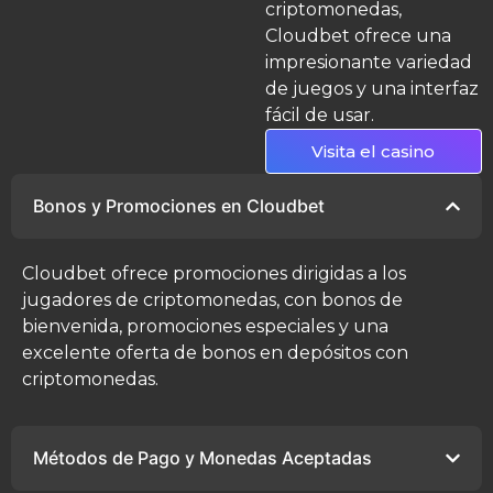
criptomonedas,
Cloudbet ofrece una
impresionante variedad
de juegos y una interfaz
fácil de usar.
Visita el casino
Bonos y Promociones en Cloudbet
Cloudbet ofrece promociones dirigidas a los
jugadores de criptomonedas, con bonos de
bienvenida, promociones especiales y una
excelente oferta de bonos en depósitos con
criptomonedas.
Métodos de Pago y Monedas Aceptadas