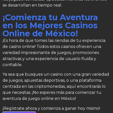
se desarrollan en tiempo real.
¡Comienza tu Aventura
en los Mejores Casinos
Online de México!
¡Es hora de que tomes las riendas de tu experiencia
de casino online! Todos estos casinos ofrecen una
variedad impresionante de juegos, promociones
atractivas y una experiencia de usuario fluida y
confiable.
Ya sea que busques un casino con una gran variedad
de juegos, apuestas deportivas, o una plataforma
centrada en las criptomonedas, aquí encontrarás lo
que necesitas. ¡No esperes más para comenzar tu
aventura de juego online en México!
¡Regístrate ahora y comienza a ganar hoy mismo!