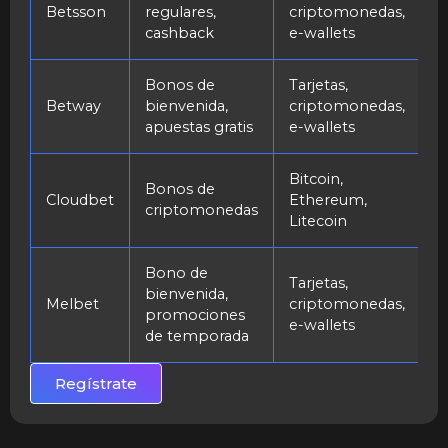
M
Betsson
regulares,
criptomonedas,
E
cashback
e-wallets
Bonos de
Tarjetas,
M
Betway
bienvenida,
criptomonedas,
E
apuestas gratis
e-wallets
Bitcoin,
Bonos de
B
Cloudbet
Ethereum,
criptomonedas
M
Litecoin
Bono de
Tarjetas,
bienvenida,
M
Melbet
criptomonedas,
promociones
E
e-wallets
de temporada
Regístrate