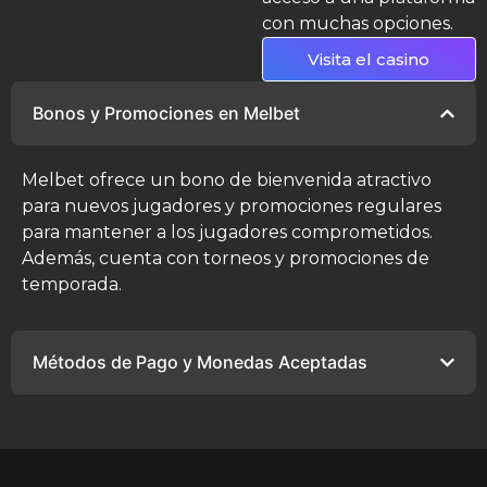
con muchas opciones.
Visita el casino
Bonos y Promociones en Melbet
Melbet ofrece un bono de bienvenida atractivo
para nuevos jugadores y promociones regulares
para mantener a los jugadores comprometidos.
Además, cuenta con torneos y promociones de
temporada.
Métodos de Pago y Monedas Aceptadas