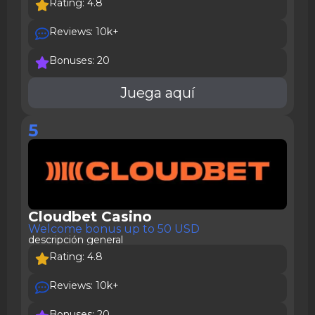
Rating: 4.8
Reviews: 10k+
Bonuses: 20
Juega aquí
5
Cloudbet Casino
Welcome bonus up to 50 USD
descripción general
Rating: 4.8
Reviews: 10k+
Bonuses: 20