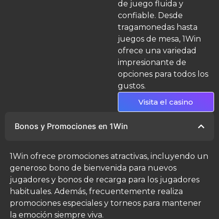
de juego fluida y
confiable. Desde
tragamonedas hasta
juegos de mesa, 1Win
ofrece una variedad
impresionante de
opciones para todos los
gustos.
Visita el casino
Bonos y Promociones en 1Win
1Win ofrece promociones atractivas, incluyendo un
generoso bono de bienvenida para nuevos
jugadores y bonos de recarga para los jugadores
habituales. Además, frecuentemente realiza
promociones especiales y torneos para mantener
la emoción siempre viva.