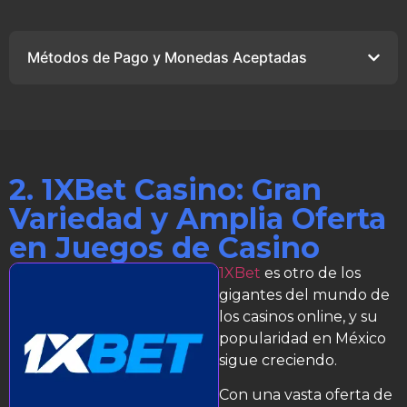
Métodos de Pago y Monedas Aceptadas
2. 1XBet Casino: Gran
Variedad y Amplia Oferta
en Juegos de Casino
1XBet
es otro de los
gigantes del mundo de
los casinos online, y su
popularidad en México
sigue creciendo.
Con una vasta oferta de