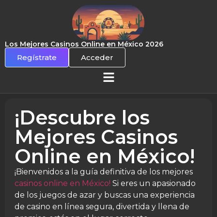
Los Mejores Casinos Online en México 2026
Regístrate
Acceder
¡Descubre los
Mejores Casinos
Online en México!
¡Bienvenidos a la guía definitiva de los mejores
casinos online en México!
Si eres un apasionado
de los juegos de azar y buscas una experiencia
de casino en línea segura, divertida y llena de