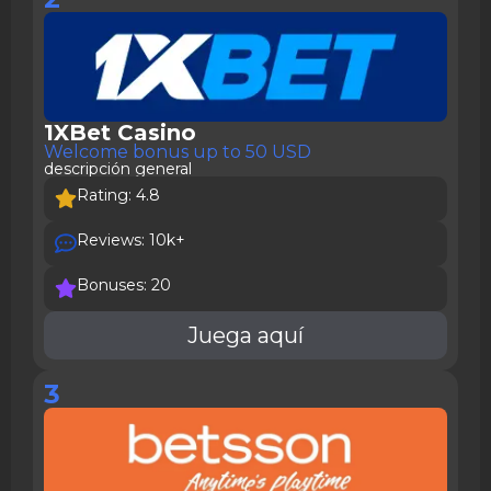
1XBet Casino
Welcome bonus up to 50 USD
descripción general
Rating: 4.8
Reviews: 10k+
Bonuses: 20
Juega aquí
3