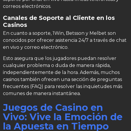
correos electrónicos.
Canales de Soporte al Cliente en los
Casinos
En cuanto a soporte, 1Win, Betsson y Melbet son
conocidos por ofrecer asistencia 24/7 a través de chat
en vivo y correo electrónico.
Esto asegura que los jugadores puedan resolver
cualquier problema o duda de manera rápida,
independientemente de la hora. Además, muchos
casinos también ofrecen una sección de preguntas
frecuentes (FAQ) para resolver las inquietudes más
comunes de manera instantánea.
Juegos de Casino en
Vivo: Vive la Emoción de
la Apuesta en Tiempo