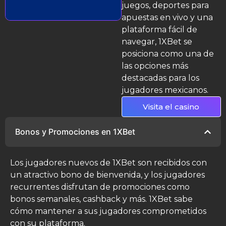
juegos, deportes para
apuestas en vivo y una
plataforma fácil de
navegar, 1XBet se
posiciona como una de
las opciones más
destacadas para los
jugadores mexicanos.
Visita el casino
Bonos y Promociones en 1XBet
Los jugadores nuevos de 1XBet son recibidos con
un atractivo bono de bienvenida, y los jugadores
recurrentes disfrutan de promociones como
bonos semanales, cashback y más. 1XBet sabe
cómo mantener a sus jugadores comprometidos
con su plataforma.