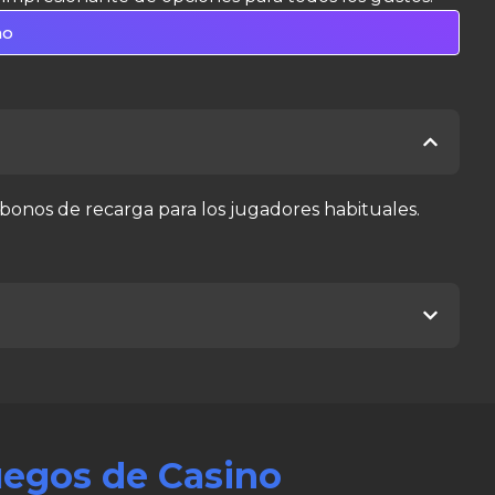
no
onos de recarga para los jugadores habituales.
.
Juegos de Casino