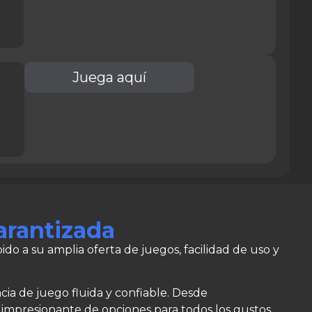
Juega aquí
arantizada
o a su amplia oferta de juegos, facilidad de uso y
ia de juego fluida y confiable. Desde
impresionante de opciones para todos los gustos.