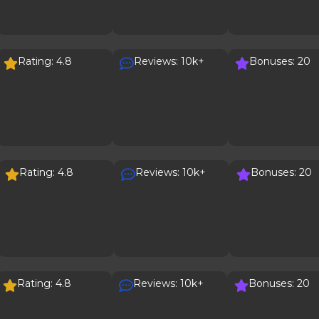
Rating: 4.8
Reviews: 10k+
Bonuses: 20
Rating: 4.8
Reviews: 10k+
Bonuses: 20
Rating: 4.8
Reviews: 10k+
Bonuses: 20