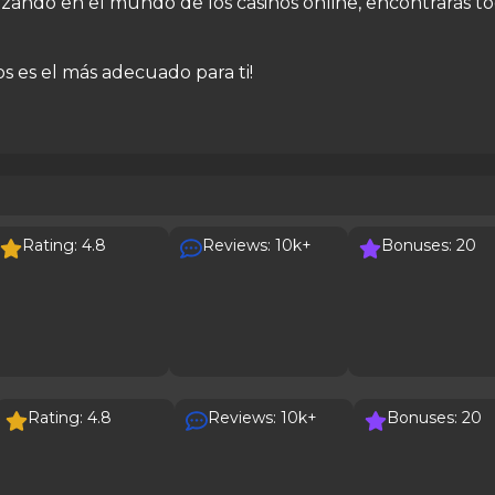
ando en el mundo de los casinos online, encontrarás tod
s es el más adecuado para ti!
Rating: 4.8
Reviews: 10k+
Bonuses: 20
Rating: 4.8
Reviews: 10k+
Bonuses: 20