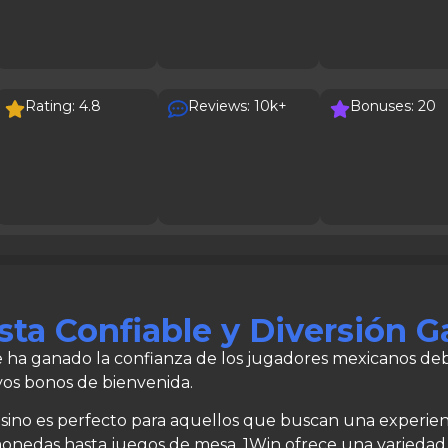
Rating: 4.8
Reviews: 10k+
Bonuses: 20
sta Confiable y Diversión G
 ha ganado la confianza de los jugadores mexicanos debid
ivos bonos de bienvenida.
asino es perfecto para aquellos que buscan una experienc
onedas hasta juegos de mesa, 1Win ofrece una variedad 