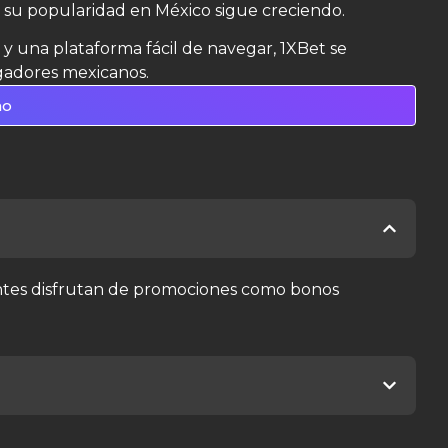
 y su popularidad en México sigue creciendo.
 y una plataforma fácil de navegar, 1XBet se
gadores mexicanos.
no
entes disfrutan de promociones como bonos
.