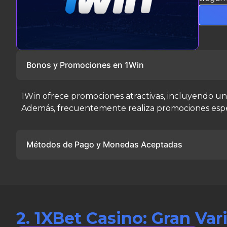
Bonos y Promociones en 1Win
1Win ofrece promociones atractivas, incluyendo un
Además, frecuentemente realiza promociones espec
Métodos de Pago y Monedas Aceptadas
2. 1XBet Casino: Gran Va