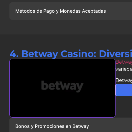
Métodos de Pago y Monedas Aceptadas
4. Betway Casino: Divers
Betwa
varied
Betway 
Bonos y Promociones en Betway