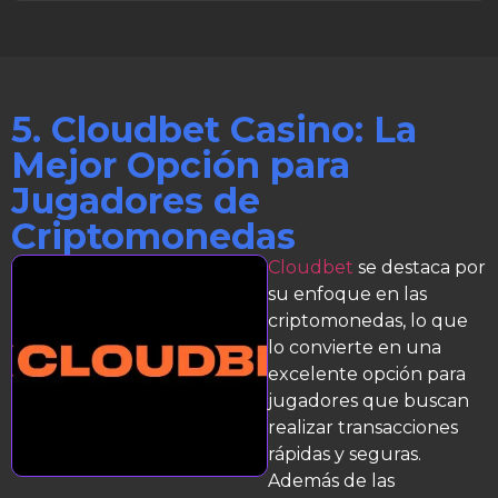
5. Cloudbet Casino: La
Mejor Opción para
Jugadores de
Criptomonedas
Cloudbet
se destaca por
su enfoque en las
criptomonedas, lo que
lo convierte en una
excelente opción para
jugadores que buscan
realizar transacciones
rápidas y seguras.
Además de las