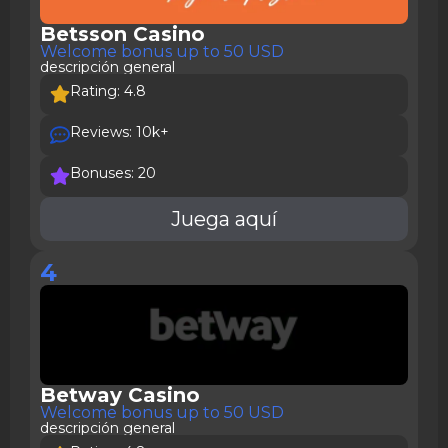
Betsson Casino
Welcome bonus up to 50 USD
descripción general
Rating: 4.8
Reviews: 10k+
Bonuses: 20
Juega aquí
4
Betway Casino
Welcome bonus up to 50 USD
descripción general