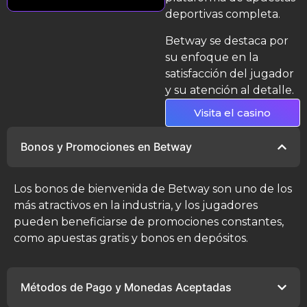
deportivas completa.
Betway se destaca por
su enfoque en la
satisfacción del jugador
y su atención al detalle.
Visita el casino
Bonos y Promociones en Betway
Los bonos de bienvenida de Betway son uno de los
más atractivos en la industria, y los jugadores
pueden beneficiarse de promociones constantes,
como apuestas gratis y bonos en depósitos.
Métodos de Pago y Monedas Aceptadas