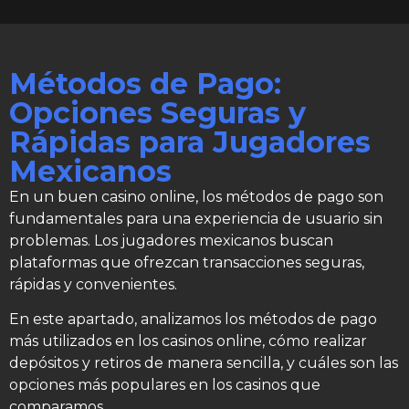
Métodos de Pago:
Opciones Seguras y
Rápidas para Jugadores
Mexicanos
En un buen casino online, los métodos de pago son
fundamentales para una experiencia de usuario sin
problemas. Los jugadores mexicanos buscan
plataformas que ofrezcan transacciones seguras,
rápidas y convenientes.
En este apartado, analizamos los métodos de pago
más utilizados en los casinos online, cómo realizar
depósitos y retiros de manera sencilla, y cuáles son las
opciones más populares en los casinos que
comparamos.