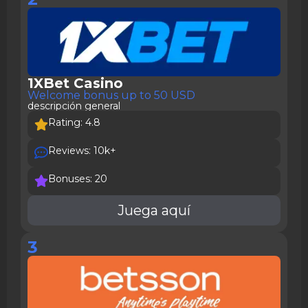
1XBet Casino
Welcome bonus up to 50 USD
descripción general
Rating: 4.8
Reviews: 10k+
Bonuses: 20
Juega aquí
3