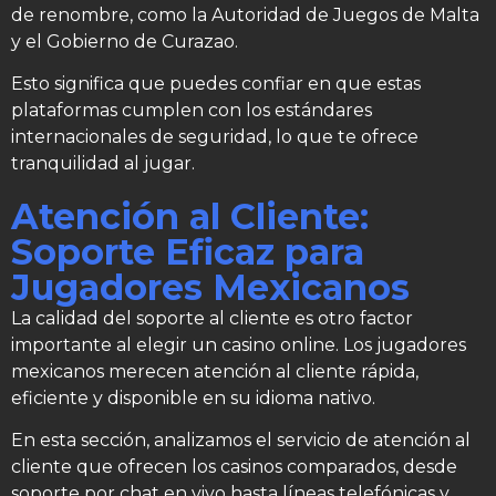
de renombre, como la Autoridad de Juegos de Malta
y el Gobierno de Curazao.
Esto significa que puedes confiar en que estas
plataformas cumplen con los estándares
internacionales de seguridad, lo que te ofrece
tranquilidad al jugar.
Atención al Cliente:
Soporte Eficaz para
Jugadores Mexicanos
La calidad del soporte al cliente es otro factor
importante al elegir un casino online. Los jugadores
mexicanos merecen atención al cliente rápida,
eficiente y disponible en su idioma nativo.
En esta sección, analizamos el servicio de atención al
cliente que ofrecen los casinos comparados, desde
soporte por chat en vivo hasta líneas telefónicas y