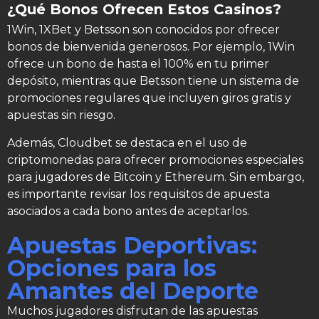
¿Qué Bonos Ofrecen Estos Casinos?
1Win, 1XBet y Betsson son conocidos por ofrecer
bonos de bienvenida generosos. Por ejemplo, 1Win
ofrece un bono de hasta el 100% en tu primer
depósito, mientras que Betsson tiene un sistema de
promociones regulares que incluyen giros gratis y
apuestas sin riesgo.
Además, Cloudbet se destaca en el uso de
criptomonedas para ofrecer promociones especiales
para jugadores de Bitcoin y Ethereum. Sin embargo,
es importante revisar los requisitos de apuesta
asociados a cada bono antes de aceptarlos.
Apuestas Deportivas:
Opciones para los
Amantes del Deporte
Muchos jugadores disfrutan de las apuestas