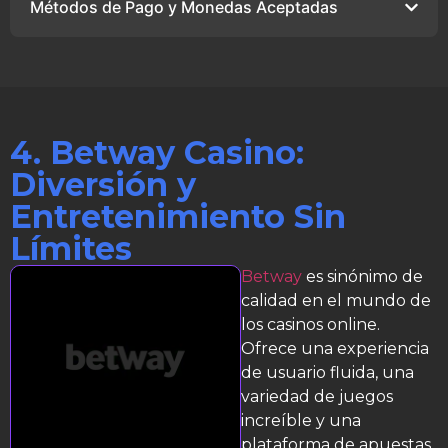
Métodos de Pago y Monedas Aceptadas
4. Betway Casino:
Diversión y
Entretenimiento Sin
Límites
Betway
es sinónimo de
calidad en el mundo de
los casinos online.
Ofrece una experiencia
de usuario fluida, una
variedad de juegos
increíble y una
plataforma de apuestas