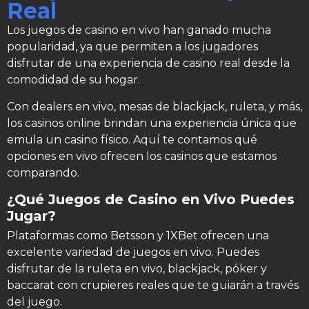
Real
Los juegos de casino en vivo han ganado mucha
popularidad, ya que permiten a los jugadores
disfrutar de una experiencia de casino real desde la
comodidad de su hogar.
Con dealers en vivo, mesas de blackjack, ruleta, y más,
los casinos online brindan una experiencia única que
emula un casino físico. Aquí te contamos qué
opciones en vivo ofrecen los casinos que estamos
comparando.
¿Qué Juegos de Casino en Vivo Puedes
Jugar?
Plataformas como Betsson y 1XBet ofrecen una
excelente variedad de juegos en vivo. Puedes
disfrutar de la ruleta en vivo, blackjack, póker y
baccarat con crupieres reales que te guiarán a través
del juego.